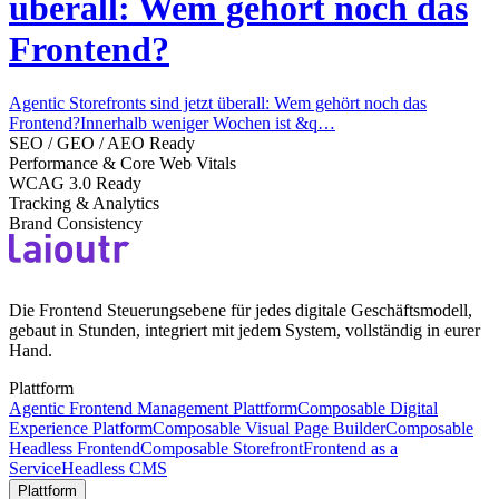
überall: Wem gehört noch das
Frontend?
Agentic Storefronts sind jetzt überall: Wem gehört noch das
Frontend?Innerhalb weniger Wochen ist &q…
SEO / GEO / AEO Ready
Performance & Core Web Vitals
WCAG 3.0 Ready
Tracking & Analytics
Brand Consistency
Die Frontend Steuerungsebene für jedes digitale Geschäftsmodell,
gebaut in Stunden, integriert mit jedem System, vollständig in eurer
Hand.
Plattform
Agentic Frontend Management Plattform
Composable Digital
Experience Platform
Composable Visual Page Builder
Composable
Headless Frontend
Composable Storefront
Frontend as a
Service
Headless CMS
Plattform