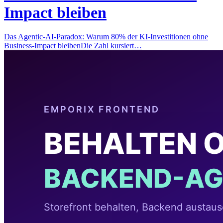
Impact bleiben
Das Agentic-AI-Paradox: Warum 80% der KI-Investitionen ohne
Business-Impact bleibenDie Zahl kursiert…