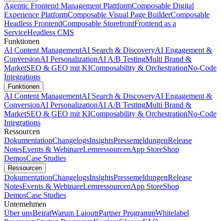
Agentic Frontend Management Plattform
Composable Digital
Experience Platform
Composable Visual Page Builder
Composable
Headless Frontend
Composable Storefront
Frontend as a
Service
Headless CMS
Funktionen
AI Content Management
AI Search & Discovery
AI Engagement &
Conversion
AI Personalization
AI A/B Testing
Multi Brand &
Market
SEO & GEO mit KI
Composability & Orchestration
No-Code
Integrations
Funktionen
AI Content Management
AI Search & Discovery
AI Engagement &
Conversion
AI Personalization
AI A/B Testing
Multi Brand &
Market
SEO & GEO mit KI
Composability & Orchestration
No-Code
Integrations
Ressourcen
Dokumentation
Changelogs
Insights
Pressemeldungen
Release
Notes
Events & Webinare
Lernressourcen
App Store
Shop
Demos
Case Studies
Ressourcen
Dokumentation
Changelogs
Insights
Pressemeldungen
Release
Notes
Events & Webinare
Lernressourcen
App Store
Shop
Demos
Case Studies
Unternehmen
Über uns
Beirat
Warum Laioutr
Partner Programm
Whitelabel