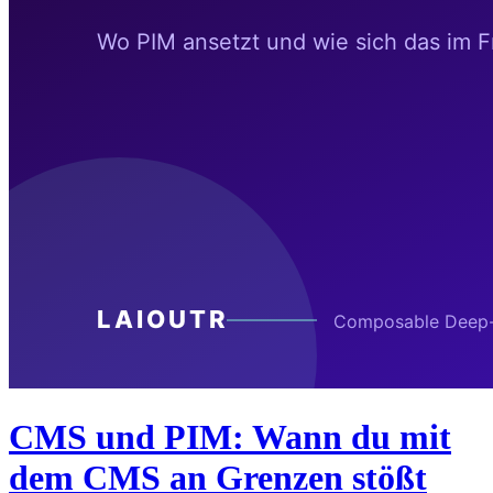
CMS und PIM: Wann du mit
dem CMS an Grenzen stößt