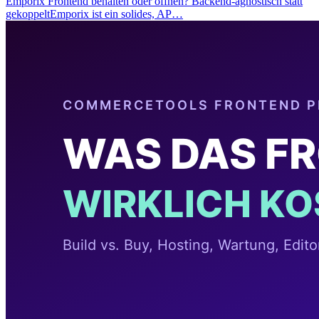
Emporix Frontend behalten oder öffnen? Backend-agnostisch statt
gekoppeltEmporix ist ein solides, AP…