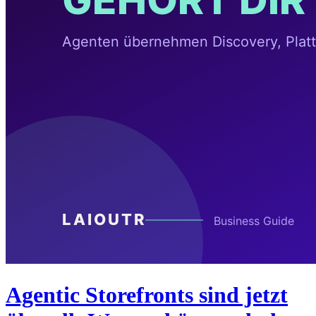
Agentic Storefronts sind jetzt