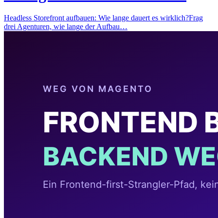
Headless Storefront aufbauen: Wie lange dauert es wirklich?Frag
drei Agenturen, wie lange der Aufbau…