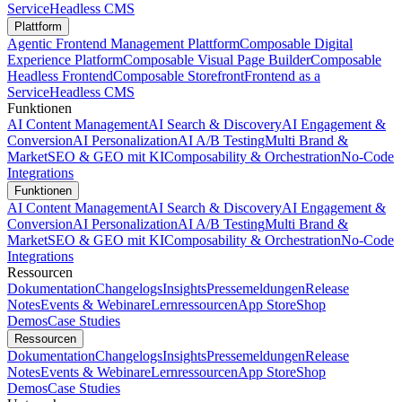
Service
Headless CMS
Plattform
Agentic Frontend Management Plattform
Composable Digital
Experience Platform
Composable Visual Page Builder
Composable
Headless Frontend
Composable Storefront
Frontend as a
Service
Headless CMS
Funktionen
AI Content Management
AI Search & Discovery
AI Engagement &
Conversion
AI Personalization
AI A/B Testing
Multi Brand &
Market
SEO & GEO mit KI
Composability & Orchestration
No-Code
Integrations
Funktionen
AI Content Management
AI Search & Discovery
AI Engagement &
Conversion
AI Personalization
AI A/B Testing
Multi Brand &
Market
SEO & GEO mit KI
Composability & Orchestration
No-Code
Integrations
Ressourcen
Dokumentation
Changelogs
Insights
Pressemeldungen
Release
Notes
Events & Webinare
Lernressourcen
App Store
Shop
Demos
Case Studies
Ressourcen
Dokumentation
Changelogs
Insights
Pressemeldungen
Release
Notes
Events & Webinare
Lernressourcen
App Store
Shop
Demos
Case Studies