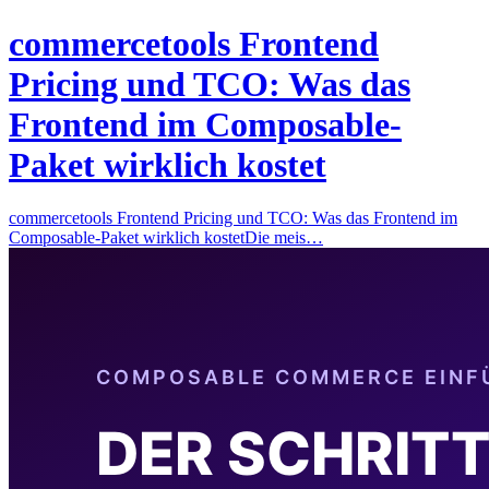
commercetools Frontend
Pricing und TCO: Was das
Frontend im Composable-
Paket wirklich kostet
commercetools Frontend Pricing und TCO: Was das Frontend im
Composable-Paket wirklich kostetDie meis…