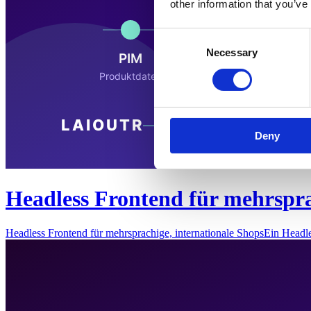
other information that you’ve
Consent
Necessary
Selection
Deny
Headless Frontend für mehrspra
Headless Frontend für mehrsprachige, internationale ShopsEin Headl