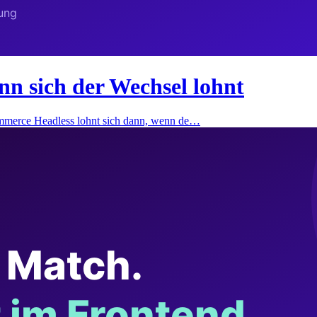
 sich der Wechsel lohnt
merce Headless lohnt sich dann, wenn de…