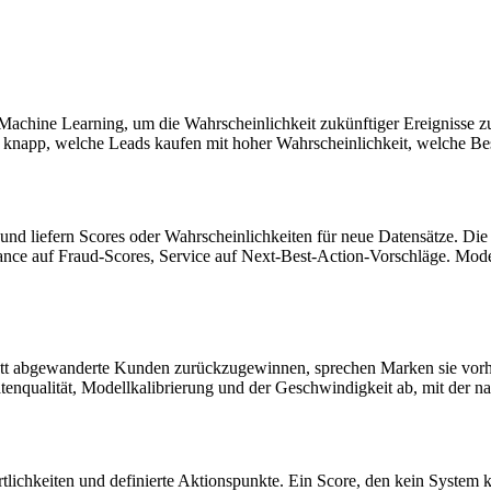
und Machine Learning, um die Wahrscheinlichkeit zukünftiger Ereigniss
napp, welche Leads kaufen mit hoher Wahrscheinlichkeit, welche Best
rt und liefern Scores oder Wahrscheinlichkeiten für neue Datensätze. 
nce auf Fraud-Scores, Service auf Next-Best-Action-Vorschläge. Model
att abgewanderte Kunden zurückzugewinnen, sprechen Marken sie vorher
atenqualität, Modellkalibrierung und der Geschwindigkeit ab, mit der n
rtlichkeiten und definierte Aktionspunkte. Ein Score, den kein System