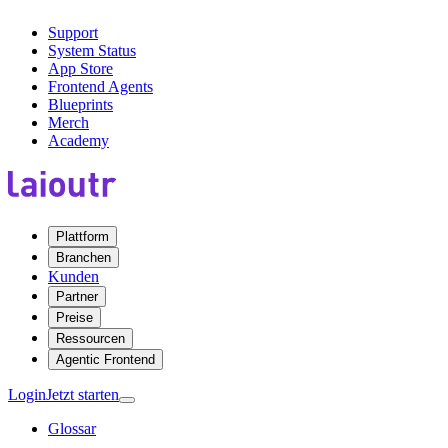
Support
System Status
App Store
Frontend Agents
Blueprints
Merch
Academy
Plattform
Branchen
Kunden
Partner
Preise
Ressourcen
Agentic Frontend
Login
Jetzt starten
Glossar