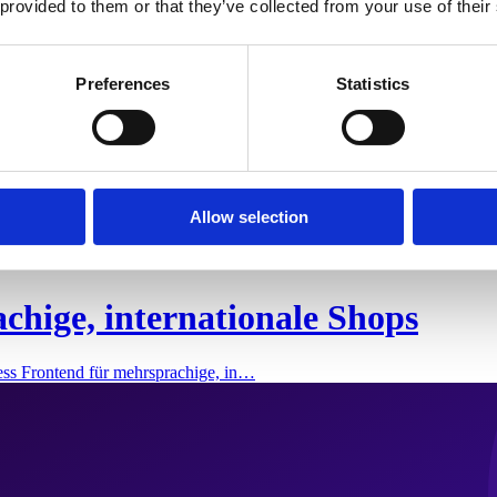
 provided to them or that they’ve collected from your use of their
Preferences
Statistics
Allow selection
chige, internationale Shops
ess Frontend für mehrsprachige, in…