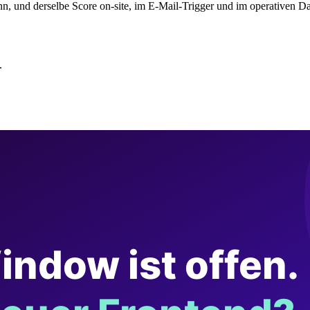
ann, und derselbe Score on-site, im E-Mail-Trigger und im operativen D
.