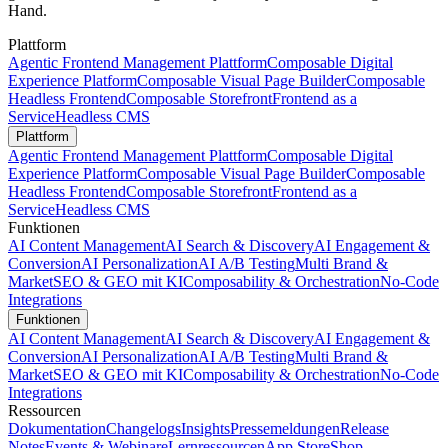
Hand.
Plattform
Agentic Frontend Management Plattform
Composable Digital
Experience Platform
Composable Visual Page Builder
Composable
Headless Frontend
Composable Storefront
Frontend as a
Service
Headless CMS
Plattform
Agentic Frontend Management Plattform
Composable Digital
Experience Platform
Composable Visual Page Builder
Composable
Headless Frontend
Composable Storefront
Frontend as a
Service
Headless CMS
Funktionen
AI Content Management
AI Search & Discovery
AI Engagement &
Conversion
AI Personalization
AI A/B Testing
Multi Brand &
Market
SEO & GEO mit KI
Composability & Orchestration
No-Code
Integrations
Funktionen
AI Content Management
AI Search & Discovery
AI Engagement &
Conversion
AI Personalization
AI A/B Testing
Multi Brand &
Market
SEO & GEO mit KI
Composability & Orchestration
No-Code
Integrations
Ressourcen
Dokumentation
Changelogs
Insights
Pressemeldungen
Release
Notes
Events & Webinare
Lernressourcen
App Store
Shop