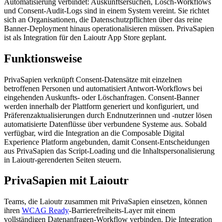
Automatisierung verbindet: Auskunftsersuchen, Lösch-Workflows
und Consent-Audit-Logs sind in einem System vereint. Sie richtet
sich an Organisationen, die Datenschutzpflichten über das reine
Banner-Deployment hinaus operationalisieren müssen. PrivaSapien
ist als Integration für den Laioutr App Store geplant.
Funktionsweise
PrivaSapien verknüpft Consent-Datensätze mit einzelnen
betroffenen Personen und automatisiert Antwort-Workflows bei
eingehenden Auskunfts- oder Löschanfragen. Consent-Banner
werden innerhalb der Plattform generiert und konfiguriert, und
Präferenzaktualisierungen durch Endnutzerinnen und -nutzer lösen
automatisierte Datenflüsse über verbundene Systeme aus. Sobald
verfügbar, wird die Integration an die Composable Digital
Experience Platform angebunden, damit Consent-Entscheidungen
aus PrivaSapien das Script-Loading und die Inhaltspersonalisierung
in Laioutr-gerenderten Seiten steuern.
PrivaSapien mit Laioutr
Teams, die Laioutr zusammen mit PrivaSapien einsetzen, können
ihren
WCAG Ready
-Barrierefreiheits-Layer mit einem
vollständigen Datenanfragen-Workflow verbinden. Die Integration