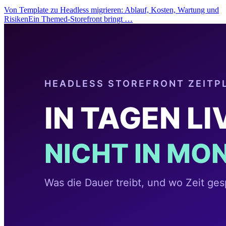
Von Template zu Headless migrieren: Ablauf, Kosten, Wartung und
RisikenEin Themed-Storefront bringt …