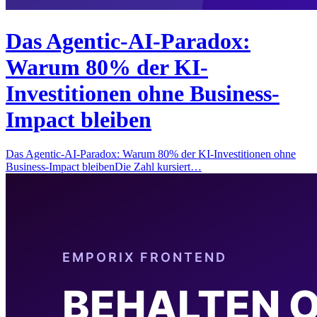
Das Agentic-AI-Paradox:
Warum 80% der KI-
Investitionen ohne Business-
Impact bleiben
Das Agentic-AI-Paradox: Warum 80% der KI-Investitionen ohne
Business-Impact bleibenDie Zahl kursiert…