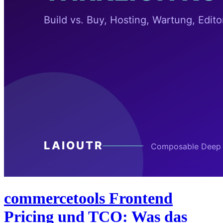
commercetools Frontend
Pricing und TCO: Was das