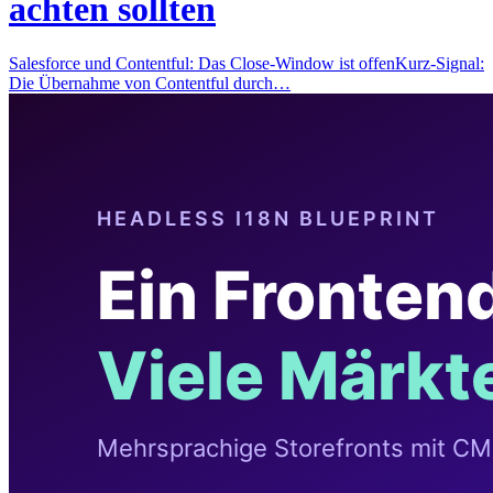
achten sollten
Salesforce und Contentful: Das Close-Window ist offenKurz-Signal:
Die Übernahme von Contentful durch…