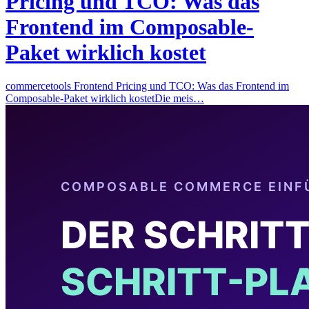
Pricing und TCO: Was das
Frontend im Composable-
Paket wirklich kostet
commercetools Frontend Pricing und TCO: Was das Frontend im
Composable-Paket wirklich kostetDie meis…