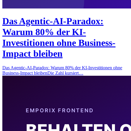
Das Agentic-AI-Paradox:
Warum 80% der KI-
Investitionen ohne Business-
Impact bleiben
Das Agentic-AI-Paradox: Warum 80% der KI-Investitionen ohne
Business-Impact bleibenDie Zahl kursiert…