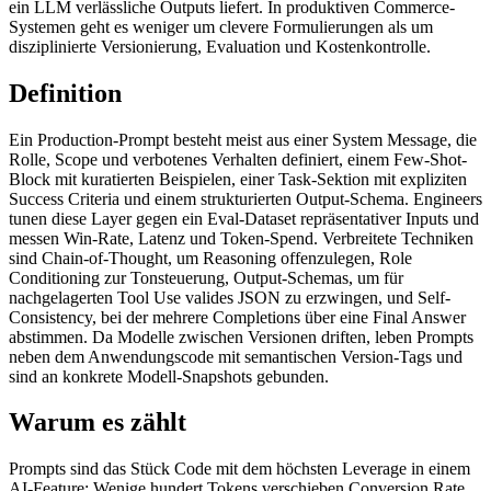
ein LLM verlässliche Outputs liefert. In produktiven Commerce-
Systemen geht es weniger um clevere Formulierungen als um
disziplinierte Versionierung, Evaluation und Kostenkontrolle.
Definition
Ein Production-Prompt besteht meist aus einer System Message, die
Rolle, Scope und verbotenes Verhalten definiert, einem Few-Shot-
Block mit kuratierten Beispielen, einer Task-Sektion mit expliziten
Success Criteria und einem strukturierten Output-Schema. Engineers
tunen diese Layer gegen ein Eval-Dataset repräsentativer Inputs und
messen Win-Rate, Latenz und Token-Spend. Verbreitete Techniken
sind Chain-of-Thought, um Reasoning offenzulegen, Role
Conditioning zur Tonsteuerung, Output-Schemas, um für
nachgelagerten Tool Use valides JSON zu erzwingen, und Self-
Consistency, bei der mehrere Completions über eine Final Answer
abstimmen. Da Modelle zwischen Versionen driften, leben Prompts
neben dem Anwendungscode mit semantischen Version-Tags und
sind an konkrete Modell-Snapshots gebunden.
Warum es zählt
Prompts sind das Stück Code mit dem höchsten Leverage in einem
AI-Feature: Wenige hundert Tokens verschieben Conversion Rate,