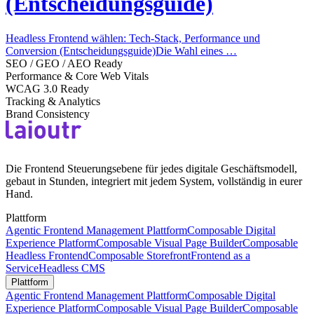
(Entscheidungsguide)
Headless Frontend wählen: Tech-Stack, Performance und
Conversion (Entscheidungsguide)Die Wahl eines …
SEO / GEO / AEO Ready
Performance & Core Web Vitals
WCAG 3.0 Ready
Tracking & Analytics
Brand Consistency
Die Frontend Steuerungsebene für jedes digitale Geschäftsmodell,
gebaut in Stunden, integriert mit jedem System, vollständig in eurer
Hand.
Plattform
Agentic Frontend Management Plattform
Composable Digital
Experience Platform
Composable Visual Page Builder
Composable
Headless Frontend
Composable Storefront
Frontend as a
Service
Headless CMS
Plattform
Agentic Frontend Management Plattform
Composable Digital
Experience Platform
Composable Visual Page Builder
Composable