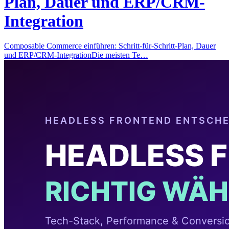
Plan, Dauer und ERP/CRM-
Integration
Composable Commerce einführen: Schritt-für-Schritt-Plan, Dauer
und ERP/CRM-IntegrationDie meisten Te…