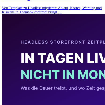
Von Template zu Headless migrieren: Ablauf, Kosten, Wartung und
RisikenEin Themed-Storefront bringt …