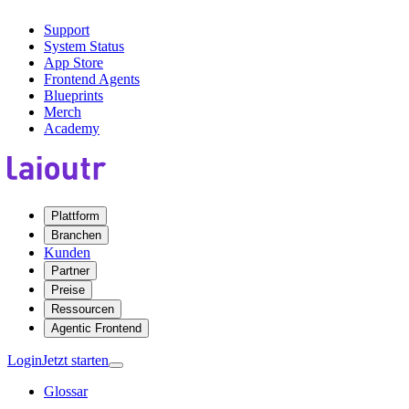
Support
System Status
App Store
Frontend Agents
Blueprints
Merch
Academy
Plattform
Branchen
Kunden
Partner
Preise
Ressourcen
Agentic Frontend
Login
Jetzt starten
Glossar