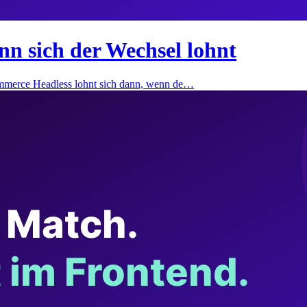
 sich der Wechsel lohnt
merce Headless lohnt sich dann, wenn de…