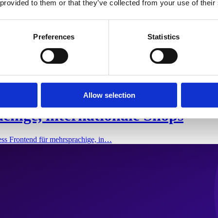
 provided to them or that they’ve collected from your use of their
Preferences
Statistics
Allow selection
chige, internationale Shops
ess Frontend für mehrsprachige, in…