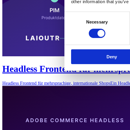
other information that you’ve
Consent
Necessary
Selection
Deny
Headless Frontend für mehrspra
Headless Frontend für mehrsprachige, internationale ShopsEin Headl