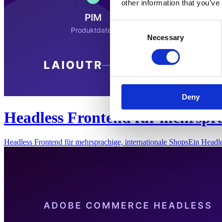
other information that you’ve
Consent
Necessary
Selection
Deny
Headless Frontend für mehrspra
Headless Frontend für mehrsprachige, internationale ShopsEin Headl