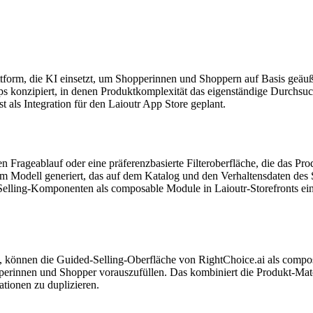
tform, die KI einsetzt, um Shopperinnen und Shoppern auf Basis geäuße
 konzipiert, in denen Produktkomplexität das eigenständige Durchsuch
 als Integration für den Laioutr App Store geplant.
 Frageablauf oder eine präferenzbasierte Filteroberfläche, die das Pro
Modell generiert, das auf dem Katalog und den Verhaltensdaten des Sho
lling-Komponenten als composable Module in Laioutr-Storefronts ein
 können die Guided-Selling-Oberfläche von RightChoice.ai als compo
perinnen und Shopper vorauszufüllen. Das kombiniert die Produkt-Mat
tionen zu duplizieren.