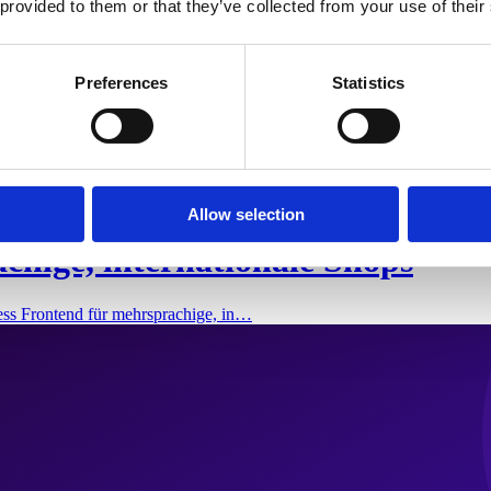
 provided to them or that they’ve collected from your use of their
Preferences
Statistics
Allow selection
chige, internationale Shops
ess Frontend für mehrsprachige, in…