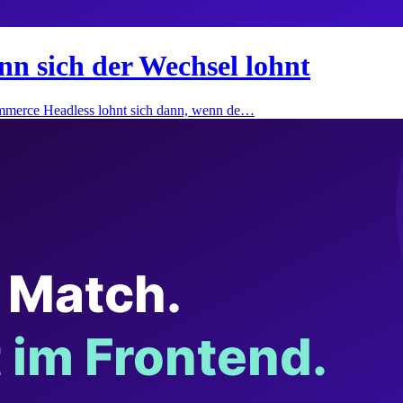
 sich der Wechsel lohnt
merce Headless lohnt sich dann, wenn de…