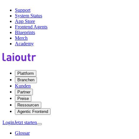
Support
System Status
App Store
Frontend Agents
Blueprints
Merch
Academy
Plattform
Branchen
Kunden
Partner
Preise
Ressourcen
Agentic Frontend
Login
Jetzt starten
Glossar