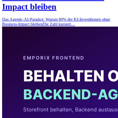
Impact bleiben
Das Agentic-AI-Paradox: Warum 80% der KI-Investitionen ohne
Business-Impact bleibenDie Zahl kursiert…