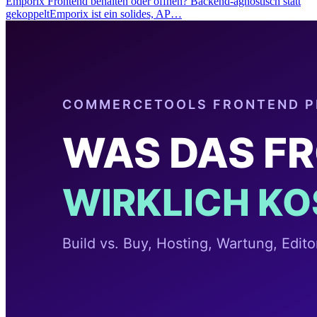
Emporix Frontend behalten oder öffnen? Backend-agnostisch statt
gekoppeltEmporix ist ein solides, AP…