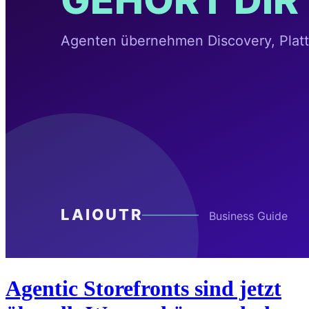
Agentic Storefronts sind jetzt