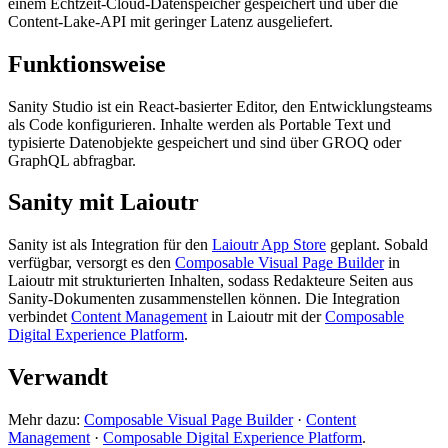
einem Echtzeit-Cloud-Datenspeicher gespeichert und über die
Content-Lake-API mit geringer Latenz ausgeliefert.
Funktionsweise
Sanity Studio ist ein React-basierter Editor, den Entwicklungsteams
als Code konfigurieren. Inhalte werden als Portable Text und
typisierte Datenobjekte gespeichert und sind über GROQ oder
GraphQL abfragbar.
Sanity mit Laioutr
Sanity ist als Integration für den
Laioutr App Store
geplant. Sobald
verfügbar, versorgt es den
Composable Visual Page Builder
in
Laioutr mit strukturierten Inhalten, sodass Redakteure Seiten aus
Sanity-Dokumenten zusammenstellen können. Die Integration
verbindet
Content Management
in Laioutr mit der
Composable
Digital Experience Platform
.
Verwandt
Mehr dazu:
Composable Visual Page Builder
·
Content
Management
·
Composable Digital Experience Platform
.