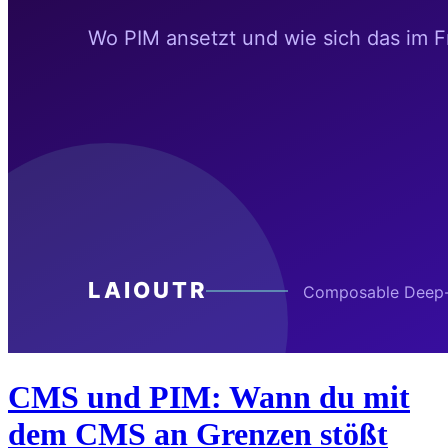
CMS und PIM: Wann du mit
dem CMS an Grenzen stößt