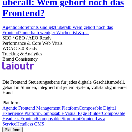
überall: Wem gehört noch das
Frontend?
Agentic Storefronts sind jetzt überall: Wem gehört noch das
Frontend?Innerhalb weniger Wochen ist &q…
SEO / GEO / AEO Ready
Performance & Core Web Vitals
WCAG 3.0 Ready
Tracking & Analytics
Brand Consistency
Die Frontend Steuerungsebene für jedes digitale Geschäftsmodell,
gebaut in Stunden, integriert mit jedem System, vollständig in eurer
Hand.
Plattform
Agentic Frontend Management Plattform
Composable Digital
Experience Platform
Composable Visual Page Builder
Composable
Headless Frontend
Composable Storefront
Frontend as a
Service
Headless CMS
Plattform