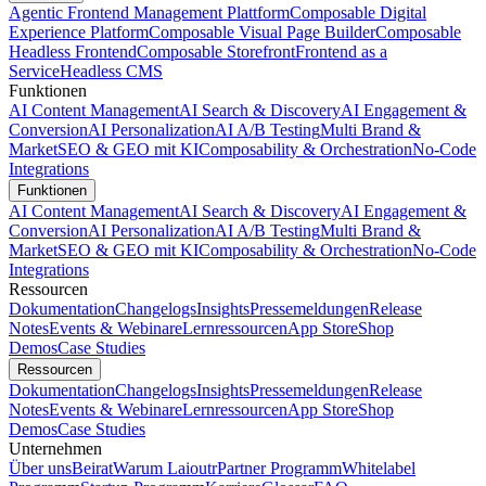
Agentic Frontend Management Plattform
Composable Digital
Experience Platform
Composable Visual Page Builder
Composable
Headless Frontend
Composable Storefront
Frontend as a
Service
Headless CMS
Funktionen
AI Content Management
AI Search & Discovery
AI Engagement &
Conversion
AI Personalization
AI A/B Testing
Multi Brand &
Market
SEO & GEO mit KI
Composability & Orchestration
No-Code
Integrations
Funktionen
AI Content Management
AI Search & Discovery
AI Engagement &
Conversion
AI Personalization
AI A/B Testing
Multi Brand &
Market
SEO & GEO mit KI
Composability & Orchestration
No-Code
Integrations
Ressourcen
Dokumentation
Changelogs
Insights
Pressemeldungen
Release
Notes
Events & Webinare
Lernressourcen
App Store
Shop
Demos
Case Studies
Ressourcen
Dokumentation
Changelogs
Insights
Pressemeldungen
Release
Notes
Events & Webinare
Lernressourcen
App Store
Shop
Demos
Case Studies
Unternehmen
Über uns
Beirat
Warum Laioutr
Partner Programm
Whitelabel