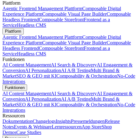
Plattform
Agentic Frontend Management Plattform
Composable Digital
Experience Platform
Composable Visual Page Builder
Composable
Headless Frontend
Composable Storefront
Frontend as a
Service
Headless CMS
Plattform
Agentic Frontend Management Plattform
Composable Digital
Experience Platform
Composable Visual Page Builder
Composable
Headless Frontend
Composable Storefront
Frontend as a
Service
Headless CMS
Funktionen
AI Content Management
AI Search & Discovery
AI Engagement &
Conversion
AI Personalization
AI A/B Testing
Multi Brand &
Market
SEO & GEO mit KI
Composability & Orchestration
No-Code
Integrations
Funktionen
AI Content Management
AI Search & Discovery
AI Engagement &
Conversion
AI Personalization
AI A/B Testing
Multi Brand &
Market
SEO & GEO mit KI
Composability & Orchestration
No-Code
Integrations
Ressourcen
Dokumentation
Changelogs
Insights
Pressemeldungen
Release
Notes
Events & Webinare
Lernressourcen
App Store
Shop
Demos
Case Studies