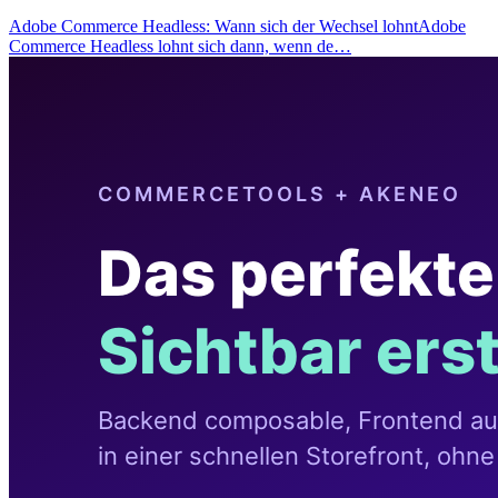
Adobe Commerce Headless: Wann sich der Wechsel lohntAdobe
Commerce Headless lohnt sich dann, wenn de…