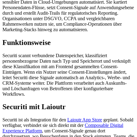
sensibler Daten in Cloud-Umgebungen automatisiert. Sie kartiert
Personendaten-Flüsse, setzt Consent-Signale auf Anwendungsebene
durch und erstellt Audit-Trails für regulatorisches Reporting.
Organisationen unter DSGVO, CCPA und vergleichbaren
Rahmenwerken nutzen sie, um Compliance-Operationen über
Marketing-Stacks hinweg zu automatisieren.
Funktionsweise
Securiti scannt verbundene Datenspeicher, klassifiziert
personenbezogene Daten nach Typ und Speicherort und verknüpft
diese Klassifikation mit am Frontend gesammelten Consent-
Einträgen. Wenn ein Nutzer seine Consent-Einstellungen ändert,
leitet Securiti diese Signale automatisch an Analytics-, Werbe- und
CRM-Systeme weiter. Die Plattform verarbeitet auch Auskunfts-
und Löschanfragen von Betroffenen über konfigurierbare
Workflows.
Securiti mit Laioutr
Securiti ist als Integration für den
Laioutr App Store
geplant. Sobald
verfügbar, verbindet sie sich direkt mit der
Composable Digital
Experience Platform
, um Consent-Signale genau dort
durchzusetzen, wo Besucherdaten in den Stack eintreten. Teams, die