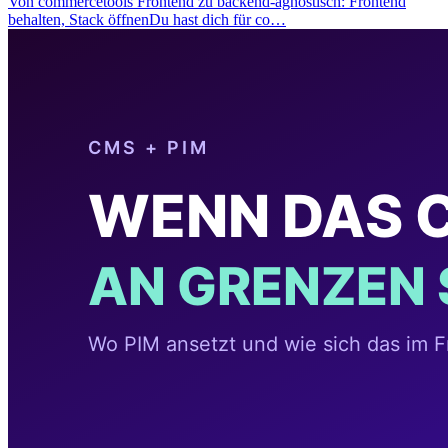
Von commercetools Frontend zu backend-agnostisch: Frontend
behalten, Stack öffnenDu hast dich für co…