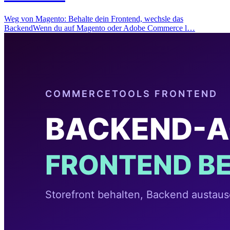
Weg von Magento: Behalte dein Frontend, wechsle das
BackendWenn du auf Magento oder Adobe Commerce l…