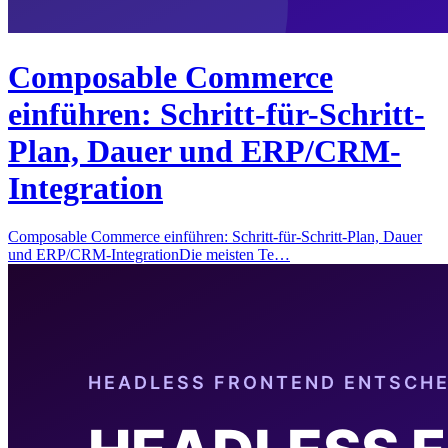
Composable Commerce
einführen: Schritt-für-Schritt-
Plan, Dauer und ERP/CRM-
Integration
Composable Commerce einführen: Schritt-für-Schritt-Plan, Dauer
und ERP/CRM-IntegrationDie meisten Te…