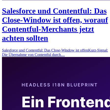
Salesforce und Contentful: Das
Close-Window ist offen, worauf
Contentful-Merchants jetzt
achten sollten
Salesforce und Contentful: Das Close-Window ist offenKurz-Signal:
Die Übernahme von Contentful durch…