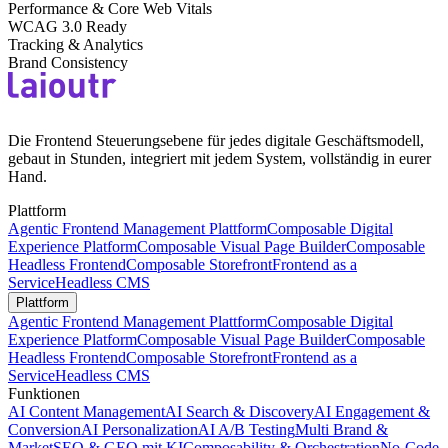
Performance & Core Web Vitals
WCAG 3.0 Ready
Tracking & Analytics
Brand Consistency
Die Frontend Steuerungsebene für jedes digitale Geschäftsmodell,
gebaut in Stunden, integriert mit jedem System, vollständig in eurer
Hand.
Plattform
Agentic Frontend Management Plattform
Composable Digital
Experience Platform
Composable Visual Page Builder
Composable
Headless Frontend
Composable Storefront
Frontend as a
Service
Headless CMS
Plattform
Agentic Frontend Management Plattform
Composable Digital
Experience Platform
Composable Visual Page Builder
Composable
Headless Frontend
Composable Storefront
Frontend as a
Service
Headless CMS
Funktionen
AI Content Management
AI Search & Discovery
AI Engagement &
Conversion
AI Personalization
AI A/B Testing
Multi Brand &
Market
SEO & GEO mit KI
Composability & Orchestration
No-Code