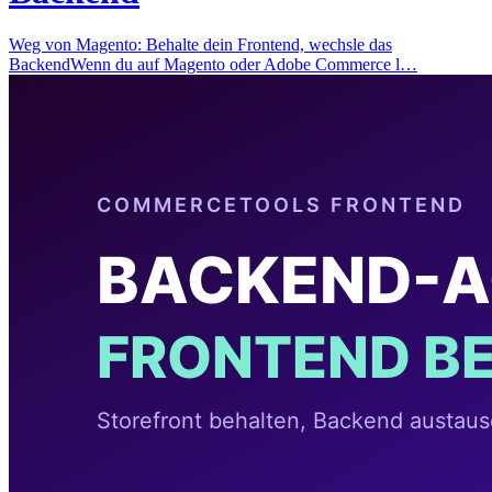
Weg von Magento: Behalte dein Frontend, wechsle das
BackendWenn du auf Magento oder Adobe Commerce l…