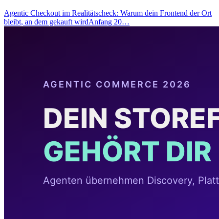
Agentic Checkout im Realitätscheck: Warum dein Frontend der Ort
bleibt, an dem gekauft wirdAnfang 20…