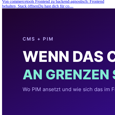
Von commercetools Frontend zu backend-agnostisch: Frontend
behalten, Stack öffnenDu hast dich für co…