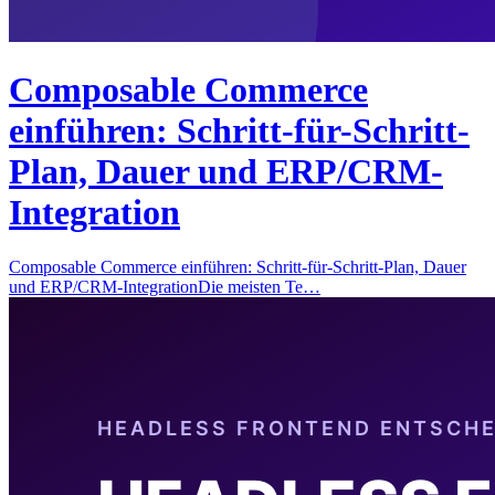
Composable Commerce
einführen: Schritt-für-Schritt-
Plan, Dauer und ERP/CRM-
Integration
Composable Commerce einführen: Schritt-für-Schritt-Plan, Dauer
und ERP/CRM-IntegrationDie meisten Te…