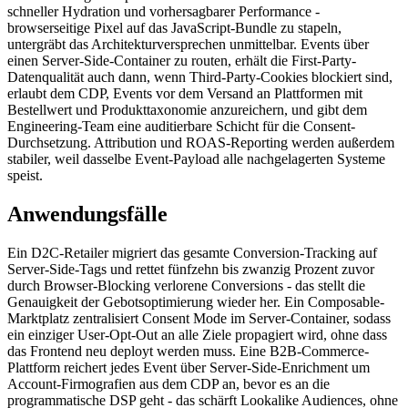
schneller Hydration und vorhersagbarer Performance -
browserseitige Pixel auf das JavaScript-Bundle zu stapeln,
untergräbt das Architekturversprechen unmittelbar. Events über
einen Server-Side-Container zu routen, erhält die First-Party-
Datenqualität auch dann, wenn Third-Party-Cookies blockiert sind,
erlaubt dem CDP, Events vor dem Versand an Plattformen mit
Bestellwert und Produkttaxonomie anzureichern, und gibt dem
Engineering-Team eine auditierbare Schicht für die Consent-
Durchsetzung. Attribution und ROAS-Reporting werden außerdem
stabiler, weil dasselbe Event-Payload alle nachgelagerten Systeme
speist.
Anwendungsfälle
Ein D2C-Retailer migriert das gesamte Conversion-Tracking auf
Server-Side-Tags und rettet fünfzehn bis zwanzig Prozent zuvor
durch Browser-Blocking verlorene Conversions - das stellt die
Genauigkeit der Gebotsoptimierung wieder her. Ein Composable-
Marktplatz zentralisiert Consent Mode im Server-Container, sodass
ein einziger User-Opt-Out an alle Ziele propagiert wird, ohne dass
das Frontend neu deployt werden muss. Eine B2B-Commerce-
Plattform reichert jedes Event über Server-Side-Enrichment um
Account-Firmografien aus dem CDP an, bevor es an die
programmatische DSP geht - das schärft Lookalike Audiences, ohne