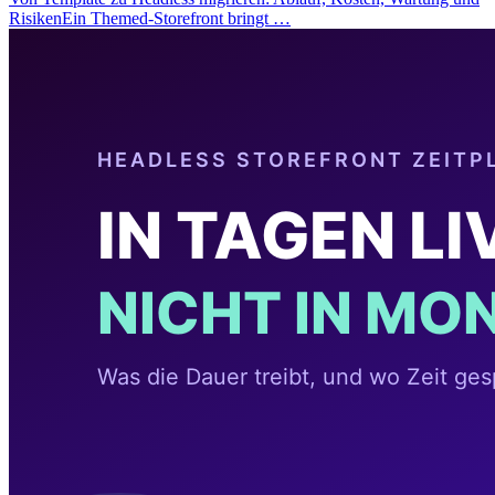
RisikenEin Themed-Storefront bringt …