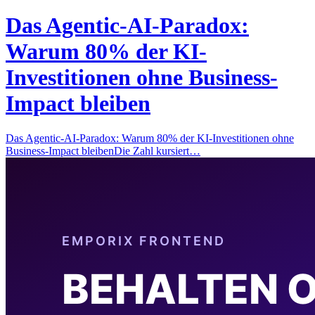
Das Agentic-AI-Paradox:
Warum 80% der KI-
Investitionen ohne Business-
Impact bleiben
Das Agentic-AI-Paradox: Warum 80% der KI-Investitionen ohne
Business-Impact bleibenDie Zahl kursiert…