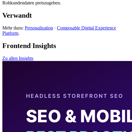
Rohkundendaten preiszugeben.
Verwandt
Mehr dazu:
Personalization
·
Composable Digital Experience
Platform
.
Frontend Insights
Zu allen Insights