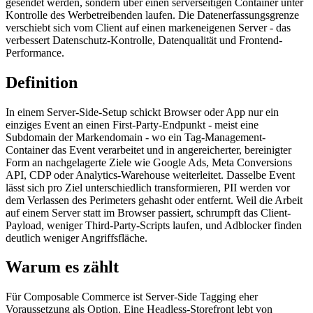
gesendet werden, sondern über einen serverseitigen Container unter
Kontrolle des Werbetreibenden laufen. Die Datenerfassungsgrenze
verschiebt sich vom Client auf einen markeneigenen Server - das
verbessert Datenschutz-Kontrolle, Datenqualität und Frontend-
Performance.
Definition
In einem Server-Side-Setup schickt Browser oder App nur ein
einziges Event an einen First-Party-Endpunkt - meist eine
Subdomain der Markendomain - wo ein Tag-Management-
Container das Event verarbeitet und in angereicherter, bereinigter
Form an nachgelagerte Ziele wie Google Ads, Meta Conversions
API, CDP oder Analytics-Warehouse weiterleitet. Dasselbe Event
lässt sich pro Ziel unterschiedlich transformieren, PII werden vor
dem Verlassen des Perimeters gehasht oder entfernt. Weil die Arbeit
auf einem Server statt im Browser passiert, schrumpft das Client-
Payload, weniger Third-Party-Scripts laufen, und Adblocker finden
deutlich weniger Angriffsfläche.
Warum es zählt
Für Composable Commerce ist Server-Side Tagging eher
Voraussetzung als Option. Eine Headless-Storefront lebt von