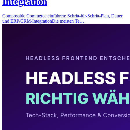
Integration
Composable Commerce einführen: Schritt-für-Schritt-Plan, Dauer
und ERP/CRM-IntegrationDie meisten Te…