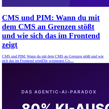
CMS und PIM: Wann du mit
dem CMS an Grenzen stößt
und wie sich das im Frontend
zeigt
CMS und PIM: Wann du mit dem CMS an Grenzen stößt und wie
sich das im Frontend zeigtDie wenigsten Co…