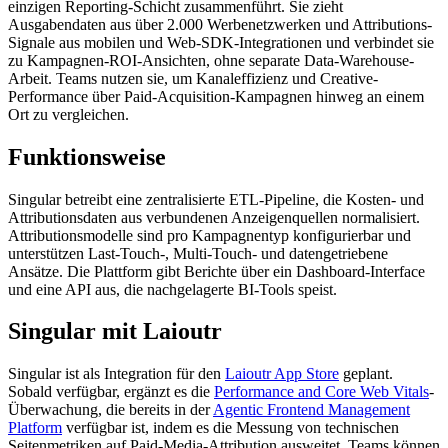
einzigen Reporting-Schicht zusammenführt. Sie zieht
Ausgabendaten aus über 2.000 Werbenetzwerken und Attributions-
Signale aus mobilen und Web-SDK-Integrationen und verbindet sie
zu Kampagnen-ROI-Ansichten, ohne separate Data-Warehouse-
Arbeit. Teams nutzen sie, um Kanaleffizienz und Creative-
Performance über Paid-Acquisition-Kampagnen hinweg an einem
Ort zu vergleichen.
Funktionsweise
Singular betreibt eine zentralisierte ETL-Pipeline, die Kosten- und
Attributionsdaten aus verbundenen Anzeigenquellen normalisiert.
Attributionsmodelle sind pro Kampagnentyp konfigurierbar und
unterstützen Last-Touch-, Multi-Touch- und datengetriebene
Ansätze. Die Plattform gibt Berichte über ein Dashboard-Interface
und eine API aus, die nachgelagerte BI-Tools speist.
Singular mit Laioutr
Singular ist als Integration für den
Laioutr App Store
geplant.
Sobald verfügbar, ergänzt es die
Performance and Core Web Vitals
-
Überwachung, die bereits in der
Agentic Frontend Management
Platform
verfügbar ist, indem es die Messung von technischen
Seitenmetriken auf Paid-Media-Attribution ausweitet. Teams können