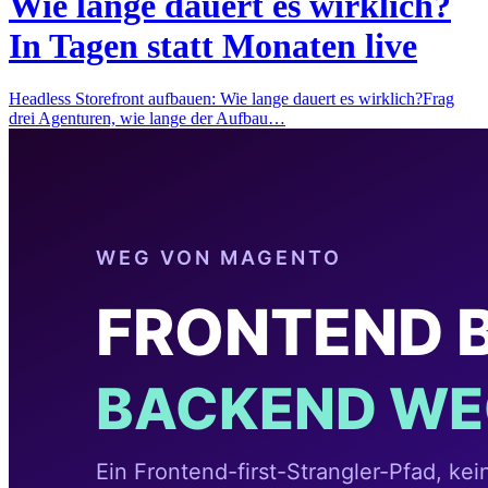
Wie lange dauert es wirklich?
In Tagen statt Monaten live
Headless Storefront aufbauen: Wie lange dauert es wirklich?Frag
drei Agenturen, wie lange der Aufbau…