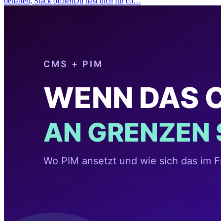
behalten, Stack öffnenDu hast dich für co…