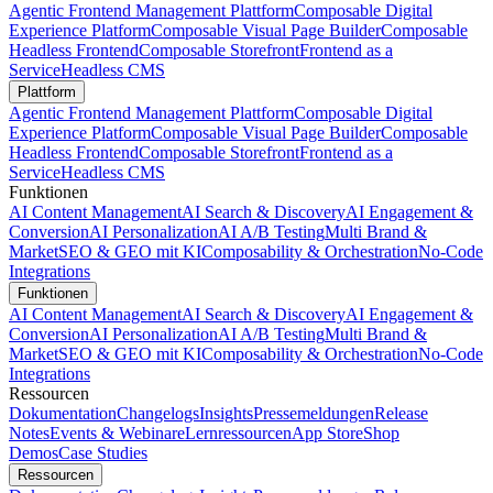
Agentic Frontend Management Plattform
Composable Digital
Experience Platform
Composable Visual Page Builder
Composable
Headless Frontend
Composable Storefront
Frontend as a
Service
Headless CMS
Plattform
Agentic Frontend Management Plattform
Composable Digital
Experience Platform
Composable Visual Page Builder
Composable
Headless Frontend
Composable Storefront
Frontend as a
Service
Headless CMS
Funktionen
AI Content Management
AI Search & Discovery
AI Engagement &
Conversion
AI Personalization
AI A/B Testing
Multi Brand &
Market
SEO & GEO mit KI
Composability & Orchestration
No-Code
Integrations
Funktionen
AI Content Management
AI Search & Discovery
AI Engagement &
Conversion
AI Personalization
AI A/B Testing
Multi Brand &
Market
SEO & GEO mit KI
Composability & Orchestration
No-Code
Integrations
Ressourcen
Dokumentation
Changelogs
Insights
Pressemeldungen
Release
Notes
Events & Webinare
Lernressourcen
App Store
Shop
Demos
Case Studies
Ressourcen