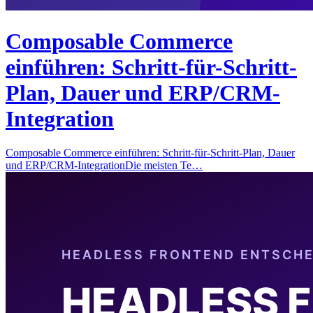
Composable Commerce
einführen: Schritt-für-Schritt-
Plan, Dauer und ERP/CRM-
Integration
Composable Commerce einführen: Schritt-für-Schritt-Plan, Dauer
und ERP/CRM-IntegrationDie meisten Te…