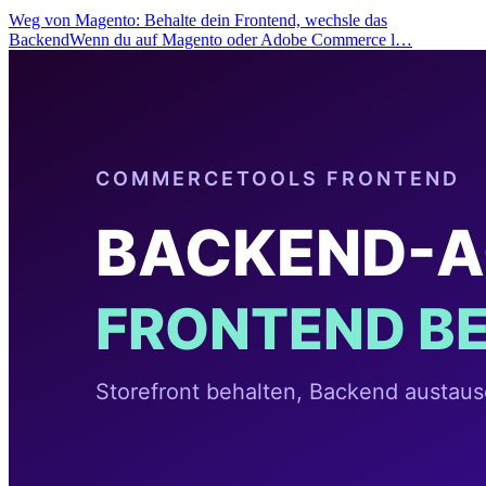
Weg von Magento: Behalte dein Frontend, wechsle das
BackendWenn du auf Magento oder Adobe Commerce l…