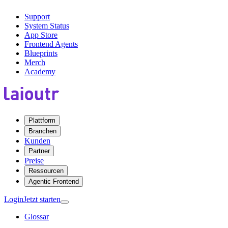
Support
System Status
App Store
Frontend Agents
Blueprints
Merch
Academy
Plattform
Branchen
Kunden
Partner
Preise
Ressourcen
Agentic Frontend
Login
Jetzt starten
Glossar