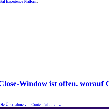
tal Experience Platform
.
Close-Window ist offen, worauf 
: Die Übernahme von Contentful durch…