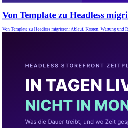
Von Template zu Headless migri
Von Template zu Headless migrieren: Ablauf, Kosten, Wartung und 