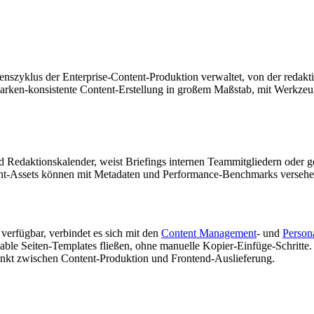
benszyklus der Enterprise-Content-Produktion verwaltet, von der red
ür marken-konsistente Content-Erstellung in großem Maßstab, mit Wer
Redaktionskalender, weist Briefings internen Teammitgliedern oder g
nt-Assets können mit Metadaten und Performance-Benchmarks versehen
verfügbar, verbindet es sich mit den
Content Management
- und
Persona
osable Seiten-Templates fließen, ohne manuelle Kopier-Einfüge-Schritt
unkt zwischen Content-Produktion und Frontend-Auslieferung.