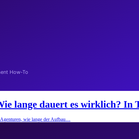
ie lange dauert es wirklich? In 
ei Agenturen, wie lange der Aufbau…