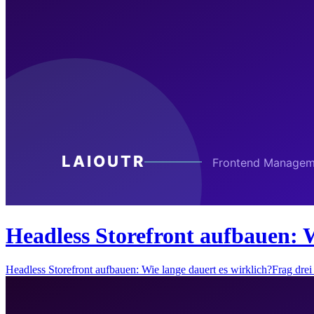
Headless Storefront aufbauen: W
Headless Storefront aufbauen: Wie lange dauert es wirklich?Frag dr