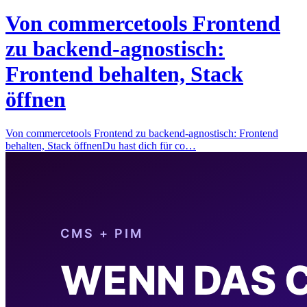
Von commercetools Frontend
zu backend-agnostisch:
Frontend behalten, Stack
öffnen
Von commercetools Frontend zu backend-agnostisch: Frontend
behalten, Stack öffnenDu hast dich für co…