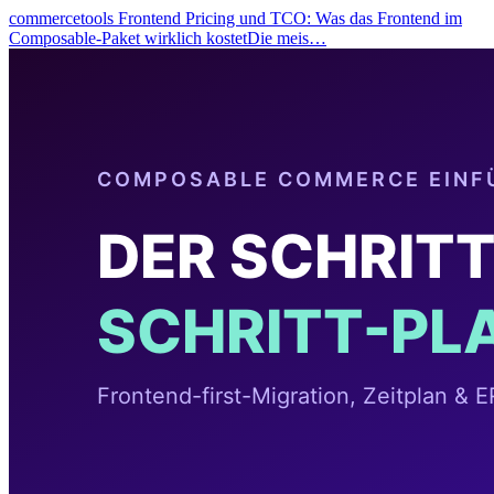
commercetools Frontend Pricing und TCO: Was das Frontend im
Composable-Paket wirklich kostetDie meis…