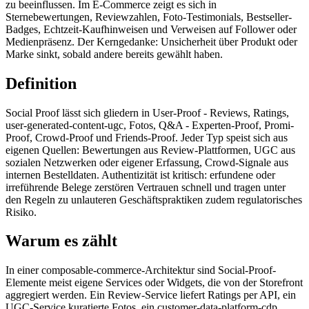
zu beeinflussen. Im E-Commerce zeigt es sich in
Sternebewertungen, Reviewzahlen, Foto-Testimonials, Bestseller-
Badges, Echtzeit-Kaufhinweisen und Verweisen auf Follower oder
Medienpräsenz. Der Kerngedanke: Unsicherheit über Produkt oder
Marke sinkt, sobald andere bereits gewählt haben.
Definition
Social Proof lässt sich gliedern in User-Proof - Reviews, Ratings,
user-generated-content-ugc, Fotos, Q&A - Experten-Proof, Promi-
Proof, Crowd-Proof und Friends-Proof. Jeder Typ speist sich aus
eigenen Quellen: Bewertungen aus Review-Plattformen, UGC aus
sozialen Netzwerken oder eigener Erfassung, Crowd-Signale aus
internen Bestelldaten. Authentizität ist kritisch: erfundene oder
irreführende Belege zerstören Vertrauen schnell und tragen unter
den Regeln zu unlauteren Geschäftspraktiken zudem regulatorisches
Risiko.
Warum es zählt
In einer composable-commerce-Architektur sind Social-Proof-
Elemente meist eigene Services oder Widgets, die von der Storefront
aggregiert werden. Ein Review-Service liefert Ratings per API, ein
UGC-Service kuratierte Fotos, ein customer-data-platform-cdp