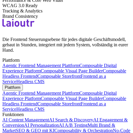
Performance & Core Web Vitals
WCAG 3.0 Ready
Tracking & Analytics
Brand Consistency
Die Frontend Steuerungsebene für jedes digitale Geschäftsmodell,
gebaut in Stunden, integriert mit jedem System, vollständig in eurer
Hand.
Plattform
Agentic Frontend Management Plattform
Composable Digital
Experience Platform
Composable Visual Page Builder
Composable
Headless Frontend
Composable Storefront
Frontend as a
Service
Headless CMS
Plattform
Agentic Frontend Management Plattform
Composable Digital
Experience Platform
Composable Visual Page Builder
Composable
Headless Frontend
Composable Storefront
Frontend as a
Service
Headless CMS
Funktionen
AI Content Management
AI Search & Discovery
AI Engagement &
Conversion
AI Personalization
AI A/B Testing
Multi Brand &
Market
SEO & GEO mit KI
Composability & Orchestration
No-Code