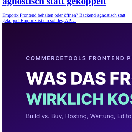
agnostisch statt gekoppelt
Emporix Frontend behalten oder öffnen? Backend-agnostisch statt
gekoppeltEmporix ist ein solides, AP…