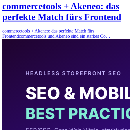
commercetools + Akeneo: das
perfekte Match fürs Frontend
commercetools + Akeneo: das perfekte Match fürs
Frontendcommercetools und Akeneo sind ein starkes Co…