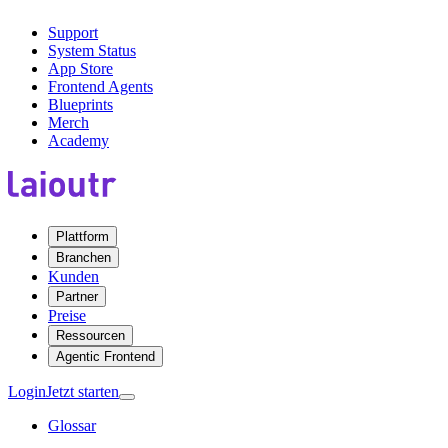
Support
System Status
App Store
Frontend Agents
Blueprints
Merch
Academy
Plattform
Branchen
Kunden
Partner
Preise
Ressourcen
Agentic Frontend
Login
Jetzt starten
Glossar