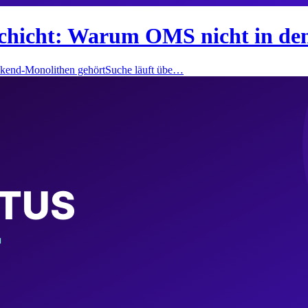
chicht: Warum OMS nicht in de
ckend-Monolithen gehörtSuche läuft übe…