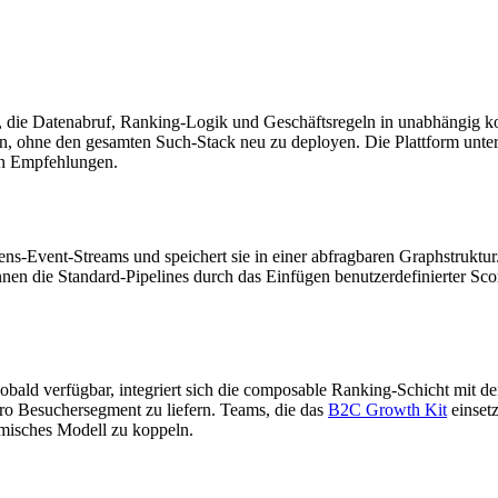
 Datenabruf, Ranking-Logik und Geschäftsregeln in unabhängig konfig
, ohne den gesamten Such-Stack neu zu deployen. Die Plattform unter
en Empfehlungen.
Event-Streams und speichert sie in einer abfragbaren Graphstruktur. 
können die Standard-Pipelines durch das Einfügen benutzerdefinierter S
obald verfügbar, integriert sich die composable Ranking-Schicht mit d
o Besuchersegment zu liefern. Teams, die das
B2C Growth Kit
einset
hmisches Modell zu koppeln.