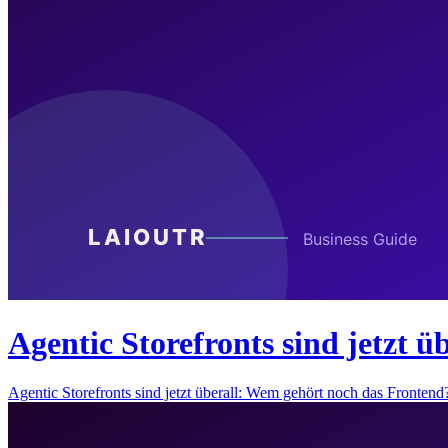
Agentic Storefronts sind jetzt 
Agentic Storefronts sind jetzt überall: Wem gehört noch das Fronte