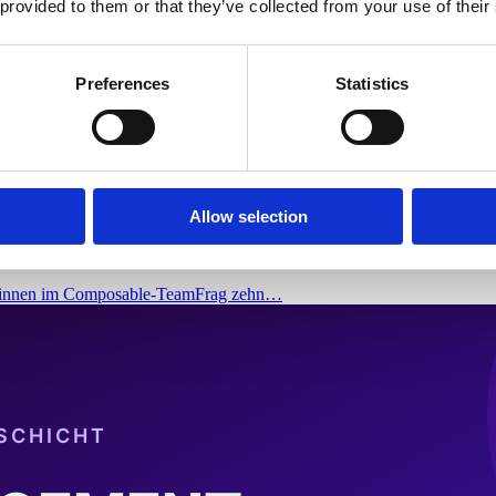
 provided to them or that they’ve collected from your use of their
Preferences
Statistics
e? Die Rolle der Frontend-Entwi
Allow selection
ler:innen im Composable-TeamFrag zehn…