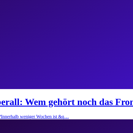
überall: Wem gehört noch das Fro
nd?Innerhalb weniger Wochen ist &q…