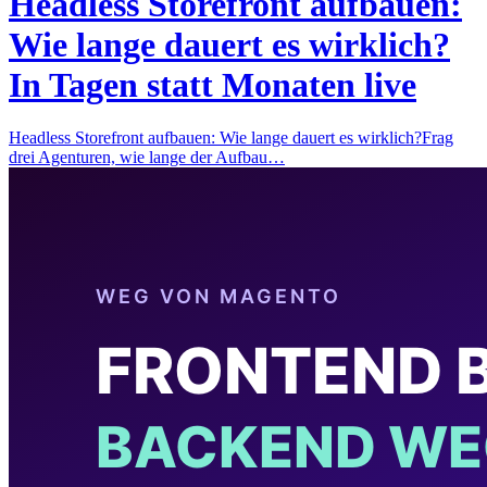
Headless Storefront aufbauen:
Wie lange dauert es wirklich?
In Tagen statt Monaten live
Headless Storefront aufbauen: Wie lange dauert es wirklich?Frag
drei Agenturen, wie lange der Aufbau…