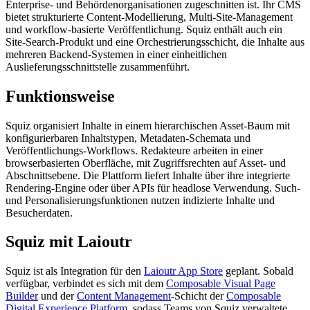
Enterprise- und Behördenorganisationen zugeschnitten ist. Ihr CMS
bietet strukturierte Content-Modellierung, Multi-Site-Management
und workflow-basierte Veröffentlichung. Squiz enthält auch ein
Site-Search-Produkt und eine Orchestrierungsschicht, die Inhalte aus
mehreren Backend-Systemen in einer einheitlichen
Auslieferungsschnittstelle zusammenführt.
Funktionsweise
Squiz organisiert Inhalte in einem hierarchischen Asset-Baum mit
konfigurierbaren Inhaltstypen, Metadaten-Schemata und
Veröffentlichungs-Workflows. Redakteure arbeiten in einer
browserbasierten Oberfläche, mit Zugriffsrechten auf Asset- und
Abschnittsebene. Die Plattform liefert Inhalte über ihre integrierte
Rendering-Engine oder über APIs für headlose Verwendung. Such-
und Personalisierungsfunktionen nutzen indizierte Inhalte und
Besucherdaten.
Squiz mit Laioutr
Squiz ist als Integration für den
Laioutr App Store
geplant. Sobald
verfügbar, verbindet es sich mit dem
Composable Visual Page
Builder
und der
Content Management
-Schicht der
Composable
Digital Experience Platform
, sodass Teams von Squiz verwaltete