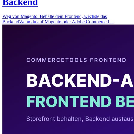
Backend
Weg von Magento: Behalte dein Frontend, wechsle das
BackendWenn du auf Magento oder Adobe Commerce l…