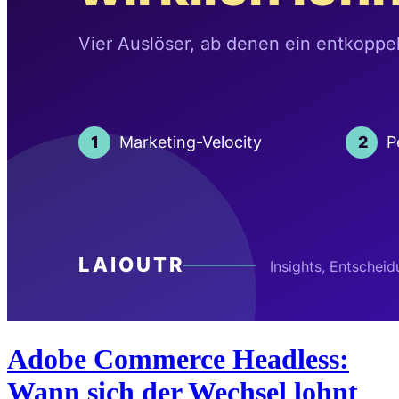
Adobe Commerce Headless:
Wann sich der Wechsel lohnt