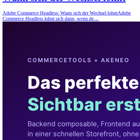
Adobe Commerce Headless: Wann sich der Wechsel lohntAdobe
Commerce Headless lohnt sich dann, wenn de…