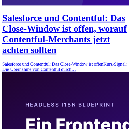
Salesforce und Contentful: Das
Close-Window ist offen, worauf
Contentful-Merchants jetzt
achten sollten
Salesforce und Contentful: Das Close-Window ist offenKurz-Signal:
Die Übernahme von Contentful durch…