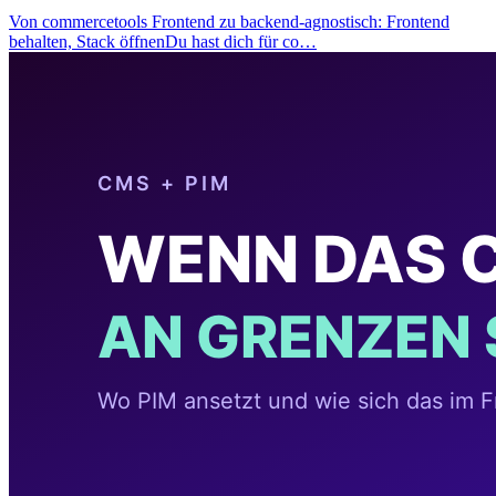
Von commercetools Frontend zu backend-agnostisch: Frontend
behalten, Stack öffnenDu hast dich für co…