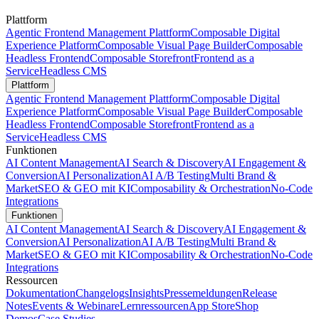
Plattform
Agentic Frontend Management Plattform
Composable Digital
Experience Platform
Composable Visual Page Builder
Composable
Headless Frontend
Composable Storefront
Frontend as a
Service
Headless CMS
Plattform
Agentic Frontend Management Plattform
Composable Digital
Experience Platform
Composable Visual Page Builder
Composable
Headless Frontend
Composable Storefront
Frontend as a
Service
Headless CMS
Funktionen
AI Content Management
AI Search & Discovery
AI Engagement &
Conversion
AI Personalization
AI A/B Testing
Multi Brand &
Market
SEO & GEO mit KI
Composability & Orchestration
No-Code
Integrations
Funktionen
AI Content Management
AI Search & Discovery
AI Engagement &
Conversion
AI Personalization
AI A/B Testing
Multi Brand &
Market
SEO & GEO mit KI
Composability & Orchestration
No-Code
Integrations
Ressourcen
Dokumentation
Changelogs
Insights
Pressemeldungen
Release
Notes
Events & Webinare
Lernressourcen
App Store
Shop
Demos
Case Studies