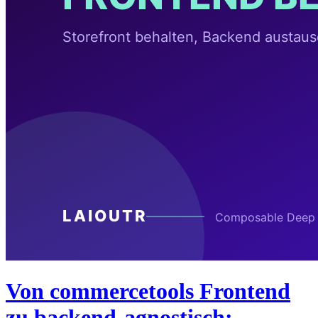
Von commercetools Frontend
zu backend-agnostisch: