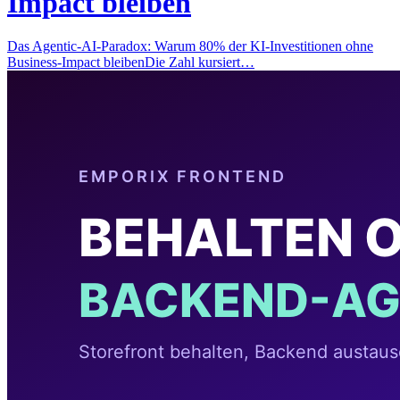
Impact bleiben
Das Agentic-AI-Paradox: Warum 80% der KI-Investitionen ohne
Business-Impact bleibenDie Zahl kursiert…