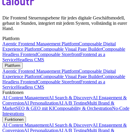
Die Frontend Steuerungsebene für jedes digitale Geschäftsmodell,
gebaut in Stunden, integriert mit jedem System, vollständig in eurer
Hand.
Plattform
Agentic Frontend Management Plattform
Composable Digital
Experience Platform
Composable Visual Page Builder
Composable
Headless Frontend
Composable Storefront
Frontend as a
Service
Headless CMS
Plattform
Agentic Frontend Management Plattform
Composable Digital
Experience Platform
Composable Visual Page Builder
Composable
Headless Frontend
Composable Storefront
Frontend as a
Service
Headless CMS
Funktionen
AI Content Management
AI Search & Discovery
AI Engagement &
Conversion
AI Personalization
AI A/B Testing
Multi Brand &
Market
SEO & GEO mit KI
Composability & Orchestration
No-Code
Integrations
Funktionen
AI Content Management
AI Search & Discovery
AI Engagement &
Conversion
AI Personalization
AI A/B Testing
Multi Brand &