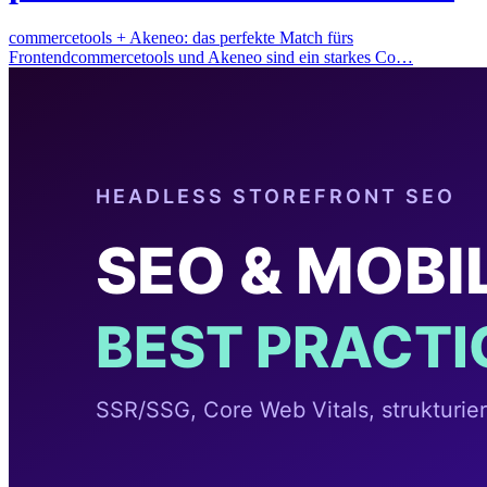
commercetools + Akeneo: das perfekte Match fürs
Frontendcommercetools und Akeneo sind ein starkes Co…