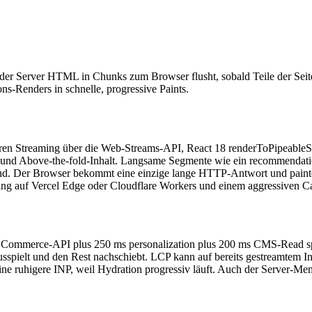
r der Server HTML in Chunks zum Browser flusht, sobald Teile der Seite f
s-Renders in schnelle, progressive Paints.
ren Streaming über die Web-Streams-API, React 18 renderToPipeable
 und Above-the-fold-Inhalt. Langsame Segmente wie ein recommendatio
 sind. Der Browser bekommt eine einzige lange HTTP-Antwort und paint
ing auf Vercel Edge oder Cloudflare Workers und einem aggressiven C
s Commerce-API plus 250 ms personalization plus 200 ms CMS-Read s
sspielt und den Rest nachschiebt. LCP kann auf bereits gestreamtem In
nd eine ruhigere INP, weil Hydration progressiv läuft. Auch der Server-