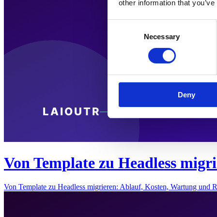
other information that you’ve
Consent
Necessary
Selection
Deny
Von Template zu Headless migri
Von Template zu Headless migrieren: Ablauf, Kosten, Wartung und 