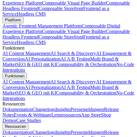
Experience Platform
Composable Visual Page Builder
Composable
Headless Frontend
Composable Storefront
Frontend as a
Service
Headless CMS
Plattform
Agentic Frontend Management Plattform
Composable Digital
Experience Platform
Composable Visual Page Builder
Composable
Headless Frontend
Composable Storefront
Frontend as a
Service
Headless CMS
Funktionen
AI Content Management
AI Search & Discovery
AI Engagement &
Conversion
AI Personalization
AI A/B Testing
Multi Brand &
Market
SEO & GEO mit KI
Composability & Orchestration
No-Code
Integrations
Funktionen
AI Content Management
AI Search & Discovery
AI Engagement &
Conversion
AI Personalization
AI A/B Testing
Multi Brand &
Market
SEO & GEO mit KI
Composability & Orchestration
No-Code
Integrations
Ressourcen
Dokumentation
Changelogs
Insights
Pressemeldungen
Release
Notes
Events & Webinare
Lernressourcen
App Store
Shop
Demos
Case Studies
Ressourcen
Dokumentation
Changelogs
Insights
Pressemeldungen
Release