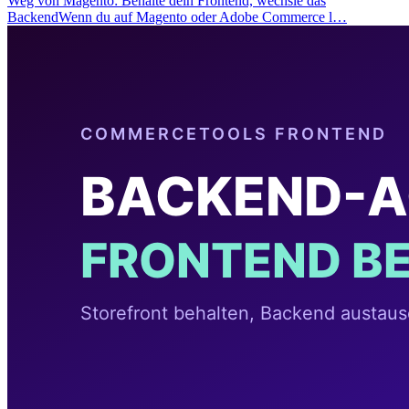
Weg von Magento: Behalte dein Frontend, wechsle das
BackendWenn du auf Magento oder Adobe Commerce l…