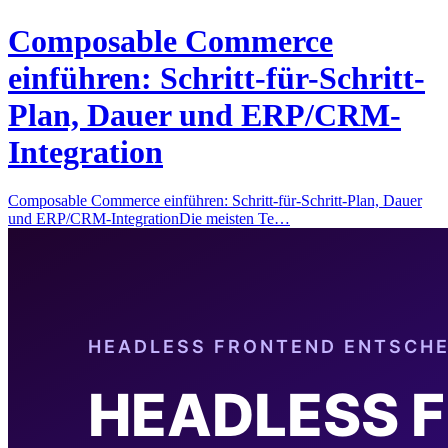
Composable Commerce
einführen: Schritt-für-Schritt-
Plan, Dauer und ERP/CRM-
Integration
Composable Commerce einführen: Schritt-für-Schritt-Plan, Dauer
und ERP/CRM-IntegrationDie meisten Te…