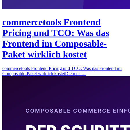
commercetools Frontend
Pricing und TCO: Was das
Frontend im Composable-
Paket wirklich kostet
commercetools Frontend Pricing und TCO: Was das Frontend im
Composable-Paket wirklich kostetDie meis…