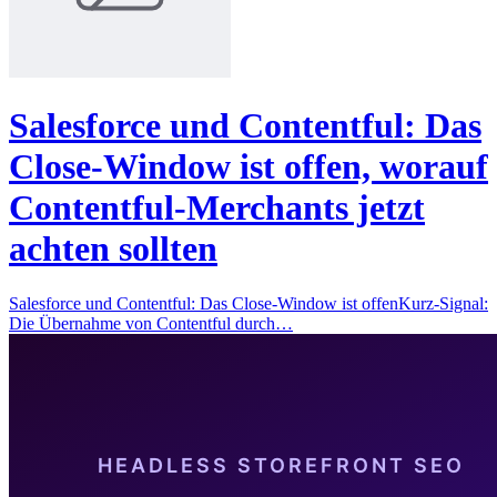
Salesforce und Contentful: Das
Close-Window ist offen, worauf
Contentful-Merchants jetzt
achten sollten
Salesforce und Contentful: Das Close-Window ist offenKurz-Signal:
Die Übernahme von Contentful durch…