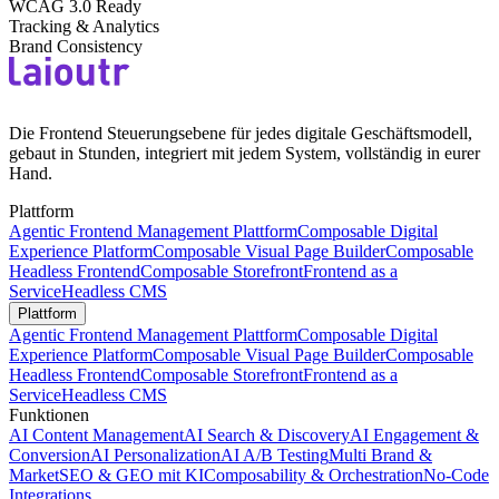
WCAG 3.0 Ready
Tracking & Analytics
Brand Consistency
Die Frontend Steuerungsebene für jedes digitale Geschäftsmodell,
gebaut in Stunden, integriert mit jedem System, vollständig in eurer
Hand.
Plattform
Agentic Frontend Management Plattform
Composable Digital
Experience Platform
Composable Visual Page Builder
Composable
Headless Frontend
Composable Storefront
Frontend as a
Service
Headless CMS
Plattform
Agentic Frontend Management Plattform
Composable Digital
Experience Platform
Composable Visual Page Builder
Composable
Headless Frontend
Composable Storefront
Frontend as a
Service
Headless CMS
Funktionen
AI Content Management
AI Search & Discovery
AI Engagement &
Conversion
AI Personalization
AI A/B Testing
Multi Brand &
Market
SEO & GEO mit KI
Composability & Orchestration
No-Code
Integrations