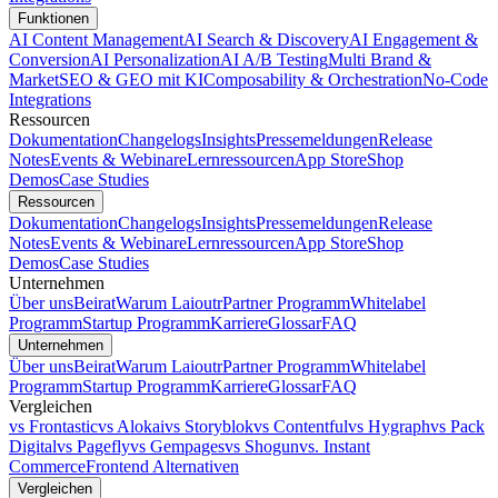
Funktionen
AI Content Management
AI Search & Discovery
AI Engagement &
Conversion
AI Personalization
AI A/B Testing
Multi Brand &
Market
SEO & GEO mit KI
Composability & Orchestration
No-Code
Integrations
Ressourcen
Dokumentation
Changelogs
Insights
Pressemeldungen
Release
Notes
Events & Webinare
Lernressourcen
App Store
Shop
Demos
Case Studies
Ressourcen
Dokumentation
Changelogs
Insights
Pressemeldungen
Release
Notes
Events & Webinare
Lernressourcen
App Store
Shop
Demos
Case Studies
Unternehmen
Über uns
Beirat
Warum Laioutr
Partner Programm
Whitelabel
Programm
Startup Programm
Karriere
Glossar
FAQ
Unternehmen
Über uns
Beirat
Warum Laioutr
Partner Programm
Whitelabel
Programm
Startup Programm
Karriere
Glossar
FAQ
Vergleichen
vs Frontastic
vs Alokai
vs Storyblok
vs Contentful
vs Hygraph
vs Pack
Digital
vs Pagefly
vs Gempages
vs Shogun
vs. Instant
Commerce
Frontend Alternativen
Vergleichen