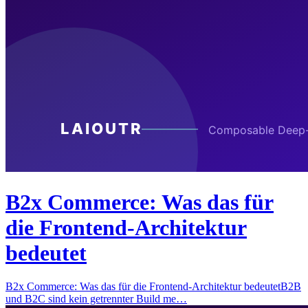
B2x Commerce: Was das für
die Frontend-Architektur
bedeutet
B2x Commerce: Was das für die Frontend-Architektur bedeutetB2B
und B2C sind kein getrennter Build me…