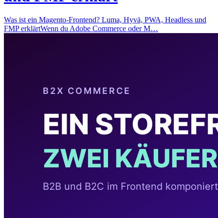
Was ist ein Magento-Frontend? Luma, Hyvä, PWA, Headless und
FMP erklärtWenn du Adobe Commerce oder M…