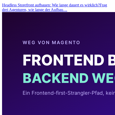
Headless Storefront aufbauen: Wie lange dauert es wirklich?Frag
drei Agenturen, wie lange der Aufbau…