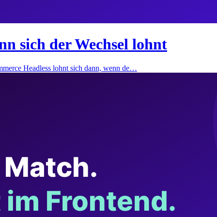
 sich der Wechsel lohnt
merce Headless lohnt sich dann, wenn de…