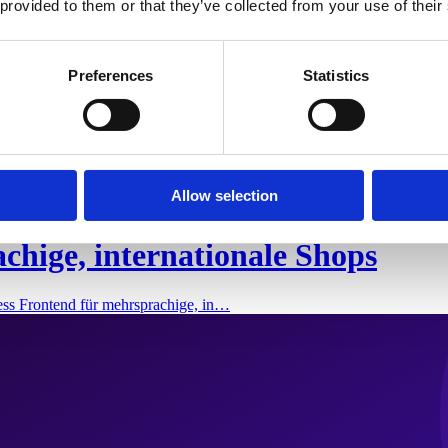
 provided to them or that they’ve collected from your use of their
Preferences
Statistics
Allow selection
chige, internationale Shops
ess Frontend für mehrsprachige, in…