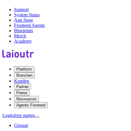
Support
System Status
App Store
Frontend Agents
Blueprints
Merch
Academy
Plattform
Branchen
Kunden
Partner
Preise
Ressourcen
Agentic Frontend
Login
Jetzt starten
Glossar