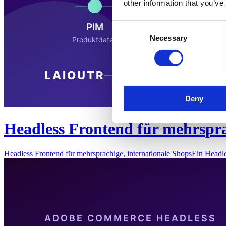
other information that you’ve
Consent
Necessary
Selection
Deny
Headless Frontend für mehrspra
Headless Frontend für mehrsprachige, internationale ShopsEin Headl