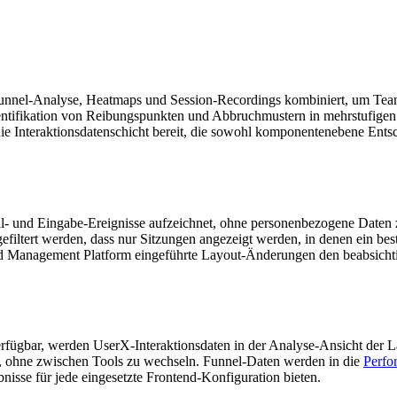
Funnel-Analyse, Heatmaps und Session-Recordings kombiniert, um Teams 
Identifikation von Reibungspunkten und Abbruchmustern in mehrstufig
die Interaktionsdatenschicht bereit, die sowohl komponentenebene Ent
roll- und Eingabe-Ereignisse aufzeichnet, ohne personenbezogene Daten
 gefiltert werden, dass nur Sitzungen angezeigt werden, in denen ein b
nd Management Platform eingeführte Layout-Änderungen den beabsichti
rfügbar, werden UserX-Interaktionsdaten in der Analyse-Ansicht der L
, ohne zwischen Tools zu wechseln. Funnel-Daten werden in die
Perfo
nisse für jede eingesetzte Frontend-Konfiguration bieten.