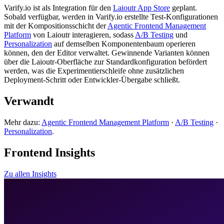
Varify.io ist als Integration für den
Laioutr App Store
geplant.
Sobald verfügbar, werden in Varify.io erstellte Test-Konfigurationen
mit der Kompositionsschicht der
Agentic Frontend Management
Platform
von Laioutr interagieren, sodass
A/B Testing
und
Personalization
auf demselben Komponentenbaum operieren
können, den der Editor verwaltet. Gewinnende Varianten können
über die Laioutr-Oberfläche zur Standardkonfiguration befördert
werden, was die Experimentierschleife ohne zusätzlichen
Deployment-Schritt oder Entwickler-Übergabe schließt.
Verwandt
Mehr dazu:
Agentic Frontend Management Platform
·
A/B Testing
·
Personalization
.
Frontend Insights
Zu allen Insights