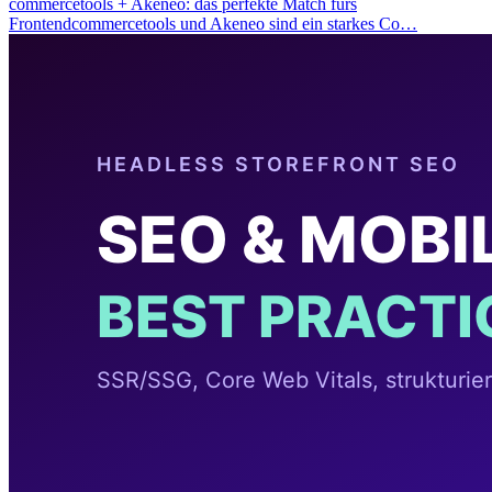
commercetools + Akeneo: das perfekte Match fürs
Frontendcommercetools und Akeneo sind ein starkes Co…