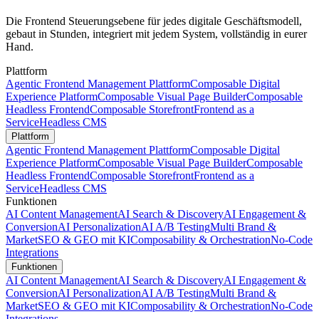
Die Frontend Steuerungsebene für jedes digitale Geschäftsmodell,
gebaut in Stunden, integriert mit jedem System, vollständig in eurer
Hand.
Plattform
Agentic Frontend Management Plattform
Composable Digital
Experience Platform
Composable Visual Page Builder
Composable
Headless Frontend
Composable Storefront
Frontend as a
Service
Headless CMS
Plattform
Agentic Frontend Management Plattform
Composable Digital
Experience Platform
Composable Visual Page Builder
Composable
Headless Frontend
Composable Storefront
Frontend as a
Service
Headless CMS
Funktionen
AI Content Management
AI Search & Discovery
AI Engagement &
Conversion
AI Personalization
AI A/B Testing
Multi Brand &
Market
SEO & GEO mit KI
Composability & Orchestration
No-Code
Integrations
Funktionen
AI Content Management
AI Search & Discovery
AI Engagement &
Conversion
AI Personalization
AI A/B Testing
Multi Brand &
Market
SEO & GEO mit KI
Composability & Orchestration
No-Code
Integrations