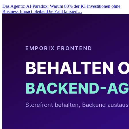
Das Agentic-AI-Paradox: Warum 80% der KI-Investitionen ohne
Business-Impact bleibenDie Zahl kursiert…