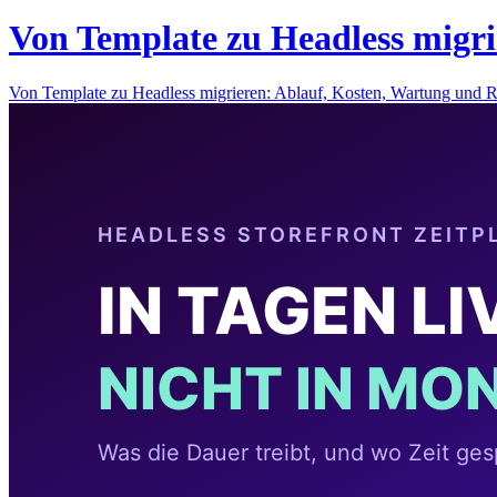
Von Template zu Headless migri
Von Template zu Headless migrieren: Ablauf, Kosten, Wartung und 