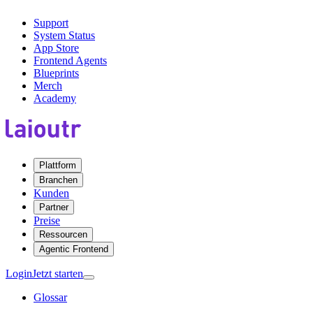
Support
System Status
App Store
Frontend Agents
Blueprints
Merch
Academy
Plattform
Branchen
Kunden
Partner
Preise
Ressourcen
Agentic Frontend
Login
Jetzt starten
Glossar