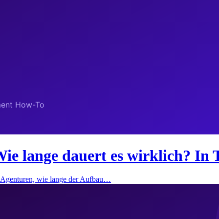
ie lange dauert es wirklich? In 
ei Agenturen, wie lange der Aufbau…