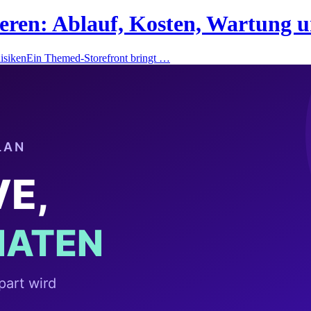
eren: Ablauf, Kosten, Wartung u
RisikenEin Themed-Storefront bringt …