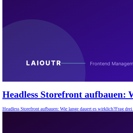
Headless Storefront aufbauen: W
Headless Storefront aufbauen: Wie lange dauert es wirklich?Frag dr