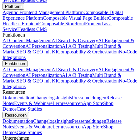
Service
Headless CMS
Plattform
Agentic Frontend Management Plattform
Composable Digital
Experience Platform
Composable Visual Page Builder
Composable
Headless Frontend
Composable Storefront
Frontend as a
Service
Headless CMS
Funktionen
AI Content Management
AI Search & Discovery
AI Engagement &
Conversion
AI Personalization
AI A/B Testing
Multi Brand &
Market
SEO & GEO mit KI
Composability & Orchestration
No-Code
Integrations
Funktionen
AI Content Management
AI Search & Discovery
AI Engagement &
Conversion
AI Personalization
AI A/B Testing
Multi Brand &
Market
SEO & GEO mit KI
Composability & Orchestration
No-Code
Integrations
Ressourcen
Dokumentation
Changelogs
Insights
Pressemeldungen
Release
Notes
Events & Webinare
Lernressourcen
App Store
Shop
Demos
Case Studies
Ressourcen
Dokumentation
Changelogs
Insights
Pressemeldungen
Release
Notes
Events & Webinare
Lernressourcen
App Store
Shop
Demos
Case Studies
Unternehmen