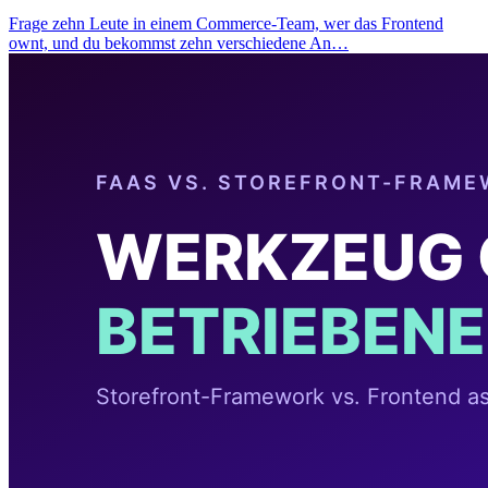
Frage zehn Leute in einem Commerce-Team, wer das Frontend
ownt, und du bekommst zehn verschiedene An…