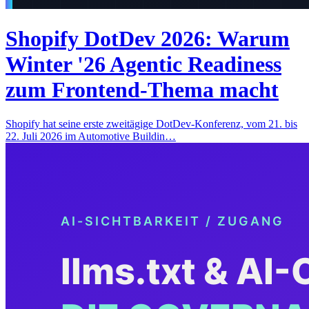
Shopify DotDev 2026: Warum
Winter '26 Agentic Readiness
zum Frontend-Thema macht
Shopify hat seine erste zweitägige DotDev-Konferenz, vom 21. bis
22. Juli 2026 im Automotive Buildin…