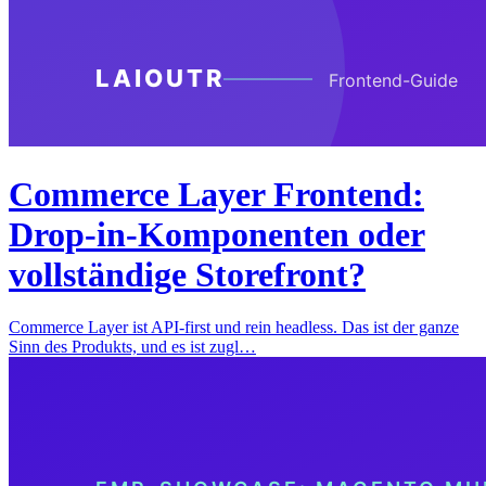
Commerce Layer Frontend:
Drop-in-Komponenten oder
vollständige Storefront?
Commerce Layer ist API-first und rein headless. Das ist der ganze
Sinn des Produkts, und es ist zugl…