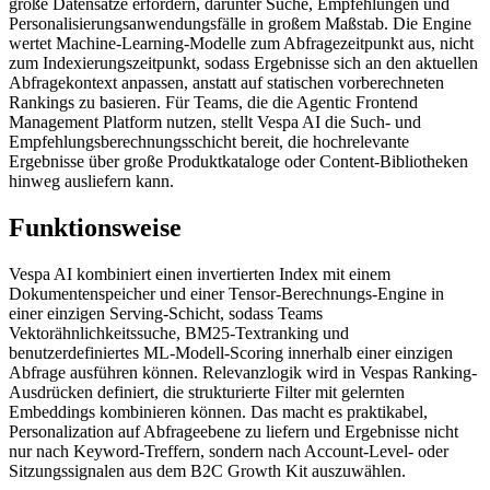
große Datensätze erfordern, darunter Suche, Empfehlungen und
Personalisierungsanwendungsfälle in großem Maßstab. Die Engine
wertet Machine-Learning-Modelle zum Abfragezeitpunkt aus, nicht
zum Indexierungszeitpunkt, sodass Ergebnisse sich an den aktuellen
Abfragekontext anpassen, anstatt auf statischen vorberechneten
Rankings zu basieren. Für Teams, die die Agentic Frontend
Management Platform nutzen, stellt Vespa AI die Such- und
Empfehlungsberechnungsschicht bereit, die hochrelevante
Ergebnisse über große Produktkataloge oder Content-Bibliotheken
hinweg ausliefern kann.
Funktionsweise
Vespa AI kombiniert einen invertierten Index mit einem
Dokumentenspeicher und einer Tensor-Berechnungs-Engine in
einer einzigen Serving-Schicht, sodass Teams
Vektorähnlichkeitssuche, BM25-Textranking und
benutzerdefiniertes ML-Modell-Scoring innerhalb einer einzigen
Abfrage ausführen können. Relevanzlogik wird in Vespas Ranking-
Ausdrücken definiert, die strukturierte Filter mit gelernten
Embeddings kombinieren können. Das macht es praktikabel,
Personalization auf Abfrageebene zu liefern und Ergebnisse nicht
nur nach Keyword-Treffern, sondern nach Account-Level- oder
Sitzungssignalen aus dem B2C Growth Kit auszuwählen.