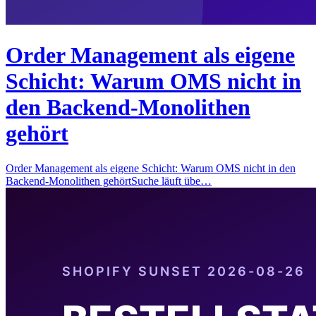
Order Management als eigene
Schicht: Warum OMS nicht in
den Backend-Monolithen
gehört
Order Management als eigene Schicht: Warum OMS nicht in den
Backend-Monolithen gehörtSuche läuft übe…