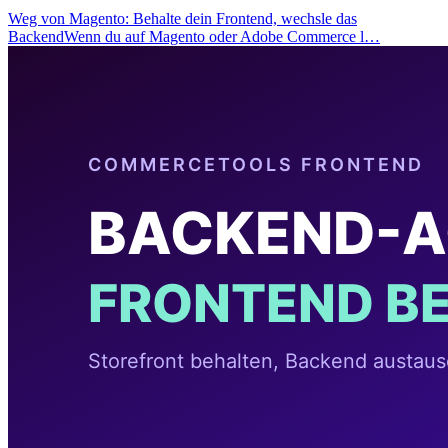
Weg von Magento: Behalte dein Frontend, wechsle das
BackendWenn du auf Magento oder Adobe Commerce l…