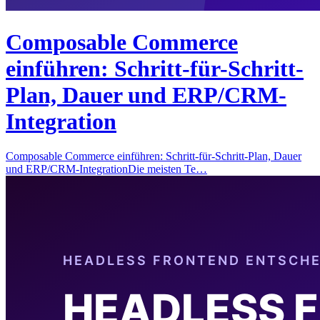
Composable Commerce
einführen: Schritt-für-Schritt-
Plan, Dauer und ERP/CRM-
Integration
Composable Commerce einführen: Schritt-für-Schritt-Plan, Dauer
und ERP/CRM-IntegrationDie meisten Te…