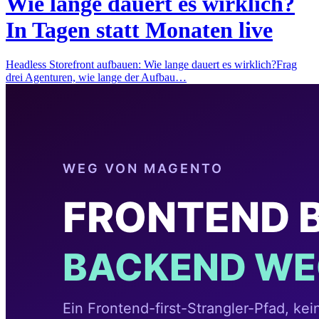
Wie lange dauert es wirklich?
In Tagen statt Monaten live
Headless Storefront aufbauen: Wie lange dauert es wirklich?Frag
drei Agenturen, wie lange der Aufbau…