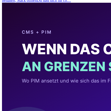
behalten, Stack öffnenDu hast dich für co…