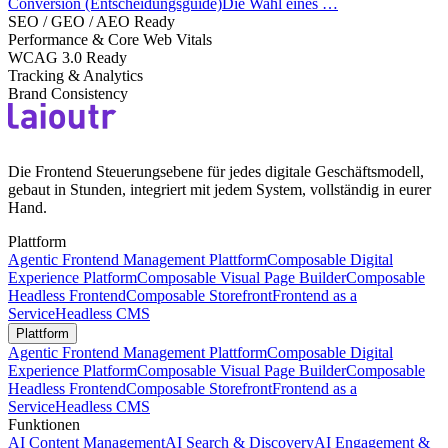
Conversion (Entscheidungsguide)Die Wahl eines …
SEO / GEO / AEO Ready
Performance & Core Web Vitals
WCAG 3.0 Ready
Tracking & Analytics
Brand Consistency
Die Frontend Steuerungsebene für jedes digitale Geschäftsmodell,
gebaut in Stunden, integriert mit jedem System, vollständig in eurer
Hand.
Plattform
Agentic Frontend Management Plattform
Composable Digital
Experience Platform
Composable Visual Page Builder
Composable
Headless Frontend
Composable Storefront
Frontend as a
Service
Headless CMS
Plattform
Agentic Frontend Management Plattform
Composable Digital
Experience Platform
Composable Visual Page Builder
Composable
Headless Frontend
Composable Storefront
Frontend as a
Service
Headless CMS
Funktionen
AI Content Management
AI Search & Discovery
AI Engagement &