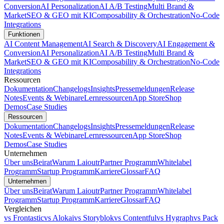
Conversion
AI Personalization
AI A/B Testing
Multi Brand &
Market
SEO & GEO mit KI
Composability & Orchestration
No-Code
Integrations
Funktionen
AI Content Management
AI Search & Discovery
AI Engagement &
Conversion
AI Personalization
AI A/B Testing
Multi Brand &
Market
SEO & GEO mit KI
Composability & Orchestration
No-Code
Integrations
Ressourcen
Dokumentation
Changelogs
Insights
Pressemeldungen
Release
Notes
Events & Webinare
Lernressourcen
App Store
Shop
Demos
Case Studies
Ressourcen
Dokumentation
Changelogs
Insights
Pressemeldungen
Release
Notes
Events & Webinare
Lernressourcen
App Store
Shop
Demos
Case Studies
Unternehmen
Über uns
Beirat
Warum Laioutr
Partner Programm
Whitelabel
Programm
Startup Programm
Karriere
Glossar
FAQ
Unternehmen
Über uns
Beirat
Warum Laioutr
Partner Programm
Whitelabel
Programm
Startup Programm
Karriere
Glossar
FAQ
Vergleichen
vs Frontastic
vs Alokai
vs Storyblok
vs Contentful
vs Hygraph
vs Pack