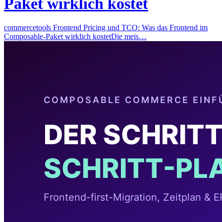
Paket wirklich kostet
commercetools Frontend Pricing und TCO: Was das Frontend im
Composable-Paket wirklich kostetDie meis…