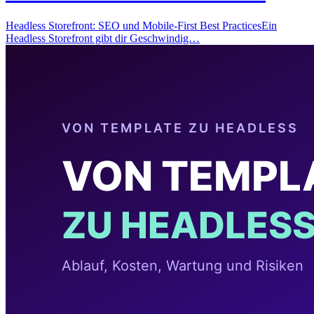
Headless Storefront: SEO und Mobile-First Best PracticesEin
Headless Storefront gibt dir Geschwindig…