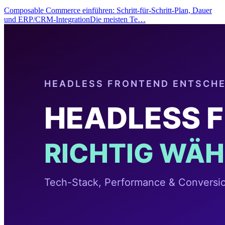
Composable Commerce einführen: Schritt-für-Schritt-Plan, Dauer
und ERP/CRM-IntegrationDie meisten Te…