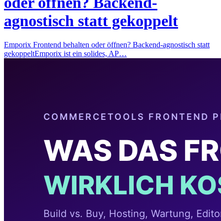
oder öffnen? Backend-
agnostisch statt gekoppelt
Emporix Frontend behalten oder öffnen? Backend-agnostisch statt
gekoppeltEmporix ist ein solides, AP…