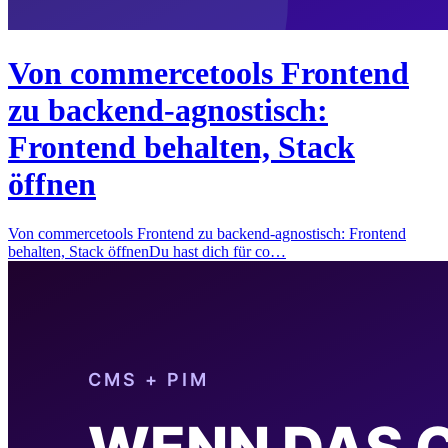
Von commercetools Frontend
zu backend-agnostisch:
Frontend behalten, Stack
öffnen
Von commercetools Frontend zu backend-agnostisch: Frontend
behalten, Stack öffnenDu hast dich für co…