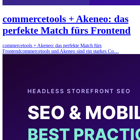
commercetools + Akeneo: das
perfekte Match fürs Frontend
commercetools + Akeneo: das perfekte Match fürs
Frontendcommercetools und Akeneo sind ein starkes Co…