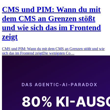
CMS und PIM: Wann du mit
dem CMS an Grenzen stößt
und wie sich das im Frontend
zeigt
CMS und PIM: Wann du mit dem CMS an Grenzen stößt und wie
sich das im Frontend zeigtDie wenigsten Co…