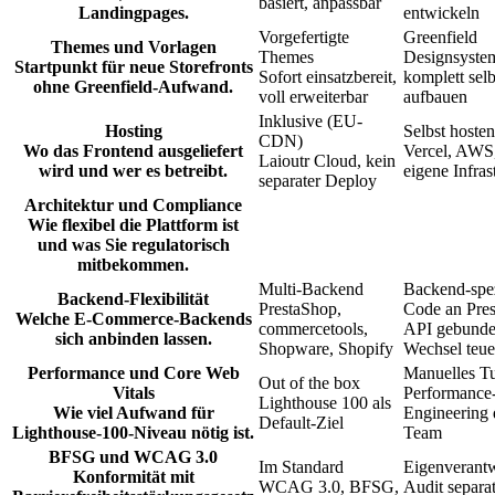
basiert, anpassbar
Landingpages.
entwickeln
Vorgefertigte
Greenfield
Themes und Vorlagen
Themes
Designsyste
Startpunkt für neue Storefronts
Sofort einsatzbereit,
komplett selb
ohne Greenfield-Aufwand.
voll erweiterbar
aufbauen
Inklusive (EU-
Hosting
Selbst hosten
CDN)
Wo das Frontend ausgeliefert
Vercel, AWS
Laioutr Cloud, kein
wird und wer es betreibt.
eigene Infras
separater Deploy
Architektur und Compliance
Wie flexibel die Plattform ist
und was Sie regulatorisch
mitbekommen.
Multi-Backend
Backend-spez
Backend-Flexibilität
PrestaShop,
Code an Pre
Welche E-Commerce-Backends
commercetools,
API gebunde
sich anbinden lassen.
Shopware, Shopify
Wechsel teue
Performance und Core Web
Manuelles T
Out of the box
Vitals
Performance
Lighthouse 100 als
Wie viel Aufwand für
Engineering 
Default-Ziel
Lighthouse-100-Niveau nötig ist.
Team
BFSG und WCAG 3.0
Im Standard
Eigenverant
Konformität mit
WCAG 3.0, BFSG,
Audit separa