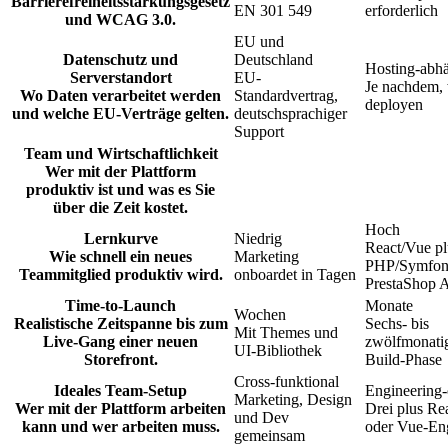
Barrierefreiheitsstärkungsgesetz
EN 301 549
erforderlich
und WCAG 3.0.
EU und
Datenschutz und
Deutschland
Hosting-abh
Serverstandort
EU-
Je nachdem,
Wo Daten verarbeitet werden
Standardvertrag,
deployen
und welche EU-Verträge gelten.
deutschsprachiger
Support
Team und Wirtschaftlichkeit
Wer mit der Plattform
produktiv ist und was es Sie
über die Zeit kostet.
Hoch
Lernkurve
Niedrig
React/Vue pl
Wie schnell ein neues
Marketing
PHP/Symfon
Teammitglied produktiv wird.
onboardet in Tagen
PrestaShop 
Time-to-Launch
Monate
Wochen
Realistische Zeitspanne bis zum
Sechs- bis
Mit Themes und
Live-Gang einer neuen
zwölfmonati
UI-Bibliothek
Storefront.
Build-Phase
Cross-funktional
Ideales Team-Setup
Engineering-
Marketing, Design
Wer mit der Plattform arbeiten
Drei plus Re
und Dev
kann und wer arbeiten muss.
oder Vue-En
gemeinsam