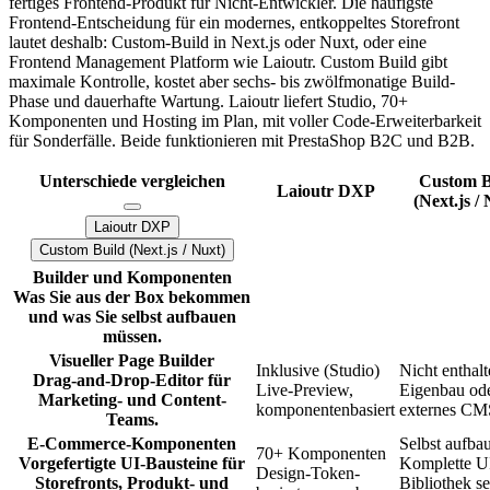
fertiges Frontend-Produkt für Nicht-Entwickler. Die häufigste
Frontend-Entscheidung für ein modernes, entkoppeltes Storefront
lautet deshalb: Custom-Build in Next.js oder Nuxt, oder eine
Frontend Management Platform wie Laioutr. Custom Build gibt
maximale Kontrolle, kostet aber sechs- bis zwölfmonatige Build-
Phase und dauerhafte Wartung. Laioutr liefert Studio, 70+
Komponenten und Hosting im Plan, mit voller Code-Erweiterbarkeit
für Sonderfälle. Beide funktionieren mit PrestaShop B2C und B2B.
Unterschiede vergleichen
Custom B
Laioutr DXP
(Next.js /
Laioutr DXP
Custom Build (Next.js / Nuxt)
Preisplanvergleich
Builder und Komponenten
Was Sie aus der Box bekommen
und was Sie selbst aufbauen
müssen.
Visueller Page Builder
Inklusive (Studio)
Nicht enthal
Drag-and-Drop-Editor für
Live-Preview,
Eigenbau od
Marketing- und Content-
komponentenbasiert
externes CM
Teams.
E-Commerce-Komponenten
Selbst aufba
70+ Komponenten
Vorgefertigte UI-Bausteine für
Komplette U
Design-Token-
Storefronts, Produkt- und
Bibliothek se