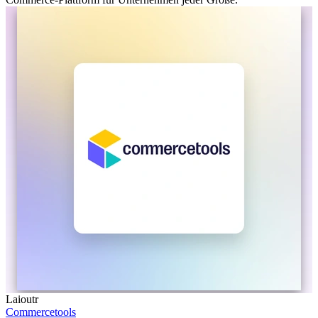
Laioutr
Commercetools