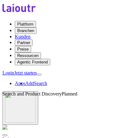
Plattform
Branchen
Kunden
Partner
Preise
Ressourcen
Agentic Frontend
Login
Jetzt starten
Apps
AddSearch
Search and Product Discovery
Planned