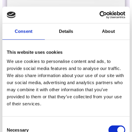
Laioutr
Emporix
Emporix ist eine composable, API-first Commerce-Plattform für
Consent
Details
About
skalierbare B2B- und B2C-Szenarien.
This website uses cookies
We use cookies to personalise content and ads, to
provide social media features and to analyse our traffic.
We also share information about your use of our site with
our social media, advertising and analytics partners who
may combine it with other information that you’ve
provided to them or that they’ve collected from your use
of their services.
Consent
Necessary
Selection