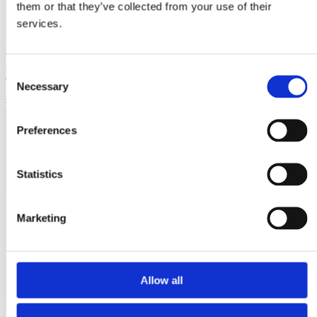
them or that they’ve collected from your use of their
services.
Laioutr
Consent
Emporix
Necessary
Emporix ist eine composable, API-first Commerce-Plattform für
Selection
skalierbare B2B- und B2C-Szenarien.
Preferences
Statistics
Marketing
Allow all