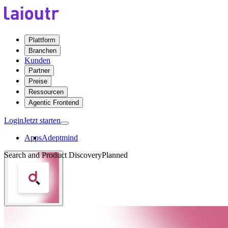
Plattform
Branchen
Kunden
Partner
Preise
Ressourcen
Agentic Frontend
Login
Jetzt starten
Apps
Adeptmind
Search and Product Discovery
Planned