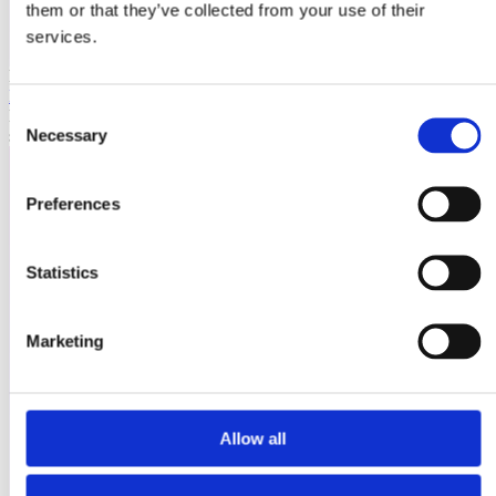
them or that they’ve collected from your use of their
services.
Laioutr
Emporix
Consent
Emporix ist eine composable, API-first Commerce-Plattform für
Necessary
skalierbare B2B- und B2C-Szenarien.
Selection
Preferences
Statistics
Marketing
Allow all