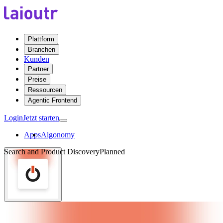
Plattform
Branchen
Kunden
Partner
Preise
Ressourcen
Agentic Frontend
Login
Jetzt starten
Apps
Algonomy
Search and Product Discovery
Planned