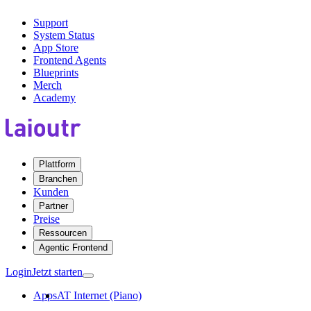
Support
System Status
App Store
Frontend Agents
Blueprints
Merch
Academy
Plattform
Branchen
Kunden
Partner
Preise
Ressourcen
Agentic Frontend
Login
Jetzt starten
Apps
AT Internet (Piano)