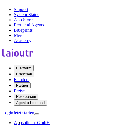
Support
System Status
App Store
Frontend Agents
Blueprints
Merch
Academy
Plattform
Branchen
Kunden
Partner
Preise
Ressourcen
Agentic Frontend
Login
Jetzt starten
Apps
bilettix GmbH