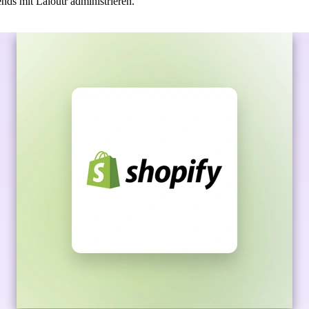
ds mit Laioutr administrieren.