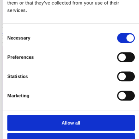
them or that they’ve collected from your use of their
services.
Laioutr
Emporix
Consent
Emporix ist eine composable, API-first Commerce-Plattform für
Necessary
Selection
skalierbare B2B- und B2C-Szenarien.
Preferences
Statistics
Marketing
Allow all