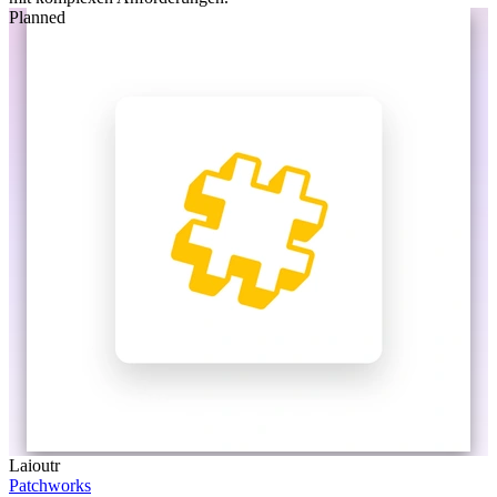
Planned
Laioutr
Patchworks