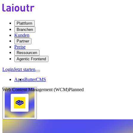
Plattform
Branchen
Kunden
Partner
Preise
Ressourcen
Agentic Frontend
Login
Jetzt starten
Apps
ButterCMS
Web Content Management (WCM)
Planned