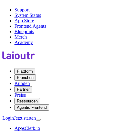
Support
System Status
App Store
Frontend Agents
Blueprints
Merch
Academy
Plattform
Branchen
Kunden
Partner
Preise
Ressourcen
Agentic Frontend
Login
Jetzt starten
Apps
Clerk.io