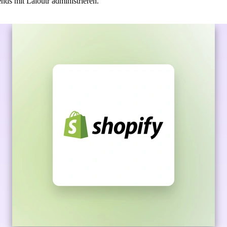
ds mit Laioutr administrieren.