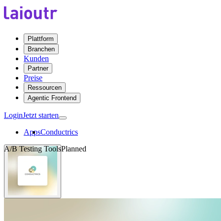
Plattform
Branchen
Kunden
Partner
Preise
Ressourcen
Agentic Frontend
Login
Jetzt starten
Apps
Conductrics
A/B Testing Tools
Planned