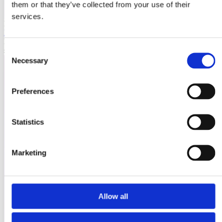
them or that they’ve collected from your use of their
services.
Laioutr
Emporix
Emporix ist eine composable, API-first Commerce-Plattform für
skalierbare B2B- und B2C-Szenarien.
Consent
Necessary
Selection
Preferences
Statistics
Marketing
Allow all