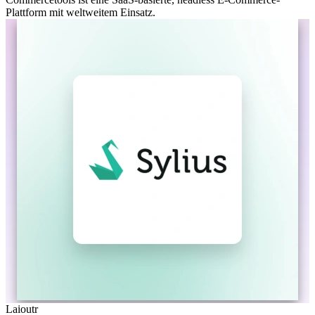
Plattform mit weltweitem Einsatz.
Laioutr