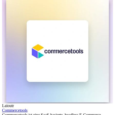
Laioutr
Commercetools
Commercetools ist eine SaaS-basierte, headless E-Commerce-