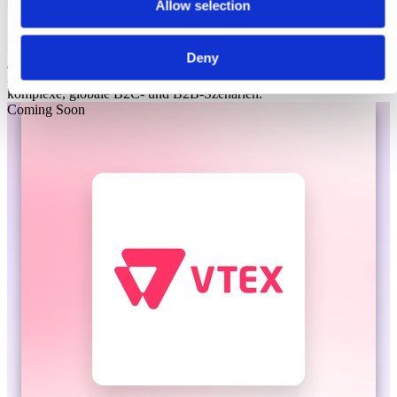
Allow selection
Laioutr
Deny
Adobe Commerce
Adobe Commerce ist eine Enterprise-Commerce-Plattform für
komplexe, globale B2C- und B2B-Szenarien.
Coming Soon