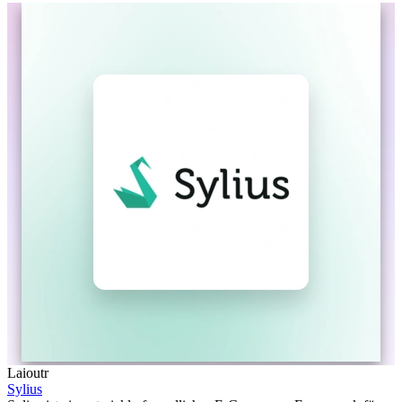
Laioutr
Sylius