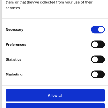
them or that they’ve collected from your use of their
Laioutr
services.
Emporix
Emporix ist eine composable, API-first Commerce-Plattform für
skalierbare B2B- und B2C-Szenarien.
Consent
Necessary
Selection
Preferences
Statistics
Marketing
Allow all