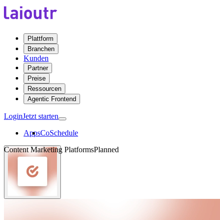
Plattform
Branchen
Kunden
Partner
Preise
Ressourcen
Agentic Frontend
Login
Jetzt starten
Apps
CoSchedule
Content Marketing Platforms
Planned