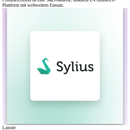
Plattform mit weltweitem Einsatz.
Laioutr