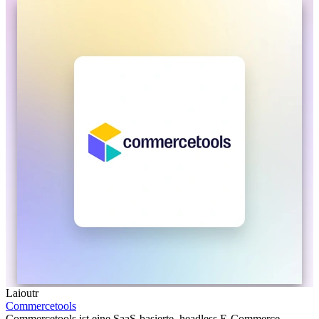
Laioutr
Commercetools
Commercetools ist eine SaaS-basierte, headless E-Commerce-