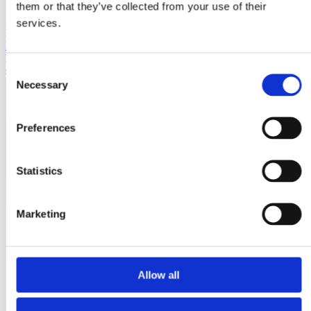
them or that they’ve collected from your use of their
services.
Laioutr
Emporix
Emporix ist eine composable, API-first Commerce-Plattform für
skalierbare B2B- und B2C-Szenarien.
Consent
Necessary
Selection
Preferences
Statistics
Marketing
Allow all