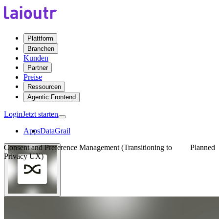
Plattform
Branchen
Kunden
Partner
Preise
Ressourcen
Agentic Frontend
Login
Jetzt starten
Apps
DataGrail
Consent and Preference Management (Transitioning to
Planned
Privacy UX)