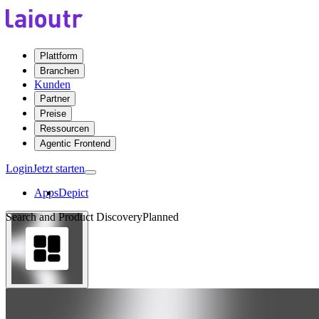
Plattform
Branchen
Kunden
Partner
Preise
Ressourcen
Agentic Frontend
Login
Jetzt starten
Apps
Depict
Search and Product Discovery
Planned