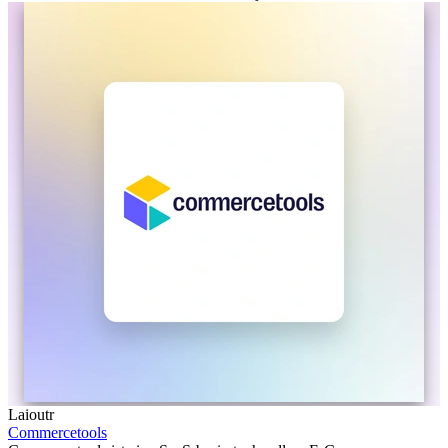
Laioutr
Commercetools