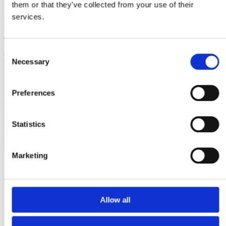
them or that they’ve collected from your use of their
services.
Laioutr
Emporix
Emporix ist eine composable, API-first Commerce-Plattform für
Consent
skalierbare B2B- und B2C-Szenarien.
Necessary
Selection
Preferences
Statistics
Marketing
Allow all