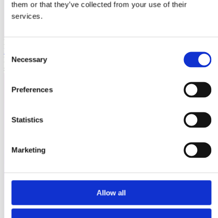
them or that they’ve collected from your use of their
services.
Laioutr
Consent
Emporix
Necessary
Emporix ist eine composable, API-first Commerce-Plattform für
Selection
skalierbare B2B- und B2C-Szenarien.
Preferences
Statistics
Marketing
Allow all