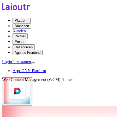
Plattform
Branchen
Kunden
Partner
Preise
Ressourcen
Agentic Frontend
Login
Jetzt starten
Apps
DNN Platform
Web Content Management (WCM)
Planned