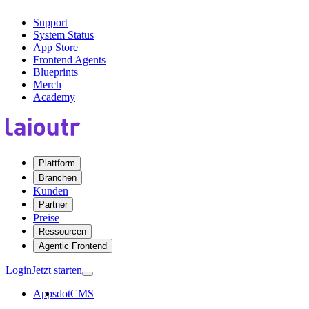
Support
System Status
App Store
Frontend Agents
Blueprints
Merch
Academy
Plattform
Branchen
Kunden
Partner
Preise
Ressourcen
Agentic Frontend
Login
Jetzt starten
Apps
dotCMS