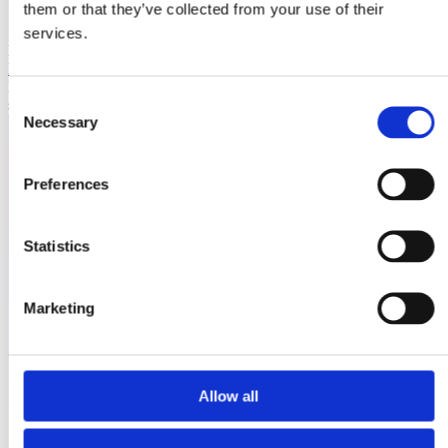
them or that they’ve collected from your use of their
services.
Laioutr
Emporix
Emporix ist eine composable, API-first Commerce-Plattform für
Consent
skalierbare B2B- und B2C-Szenarien.
Necessary
Selection
Preferences
Statistics
Marketing
Allow all