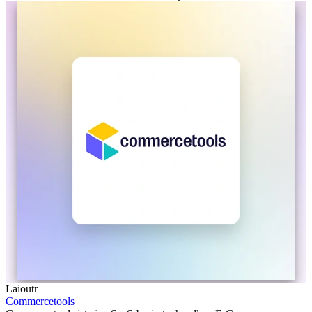
Laioutr
Commercetools