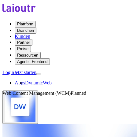
Plattform
Branchen
Kunden
Partner
Preise
Ressourcen
Agentic Frontend
Login
Jetzt starten
Apps
DynamicWeb
Web Content Management (WCM)
Planned