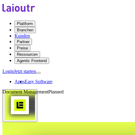
Plattform
Branchen
Kunden
Partner
Preise
Ressourcen
Agentic Frontend
Login
Jetzt starten
Apps
Easy Software
Document Management
Planned