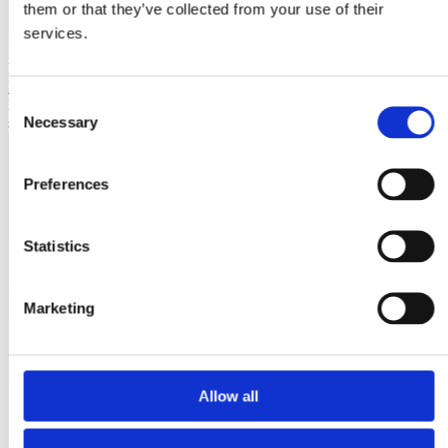
them or that they’ve collected from your use of their
services.
Laioutr
Emporix
Consent
Emporix ist eine composable, API-first Commerce-Plattform für
Necessary
skalierbare B2B- und B2C-Szenarien.
Selection
Preferences
Statistics
Marketing
Allow all