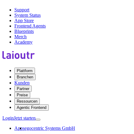
Support
System Status
App Store
Frontend Agents
Blueprints
Merch
Academy
Plattform
Branchen
Kunden
Partner
Preise
Ressourcen
Agentic Frontend
Login
Jetzt starten
Apps
egocentric Systems GmbH