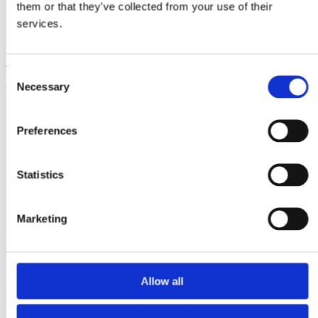
them or that they’ve collected from your use of their
services.
Laioutr
Emporix
Consent
Emporix ist eine composable, API-first Commerce-Plattform für
Necessary
skalierbare B2B- und B2C-Szenarien.
Selection
Preferences
Statistics
Marketing
Allow all