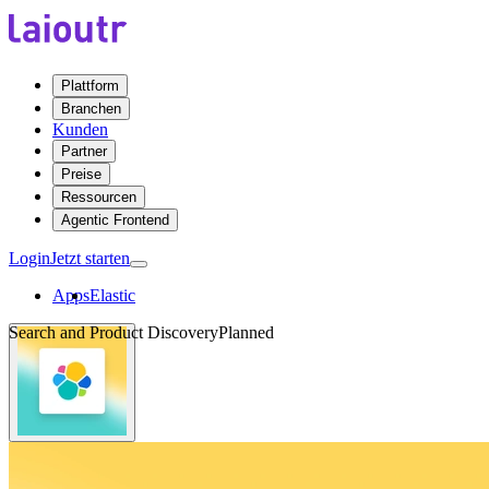
Plattform
Branchen
Kunden
Partner
Preise
Ressourcen
Agentic Frontend
Login
Jetzt starten
Apps
Elastic
Search and Product Discovery
Planned