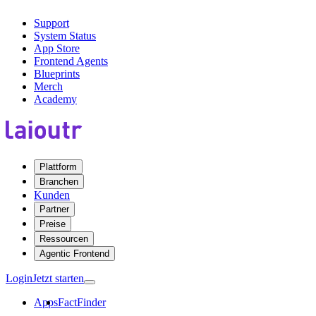
Support
System Status
App Store
Frontend Agents
Blueprints
Merch
Academy
Plattform
Branchen
Kunden
Partner
Preise
Ressourcen
Agentic Frontend
Login
Jetzt starten
Apps
FactFinder