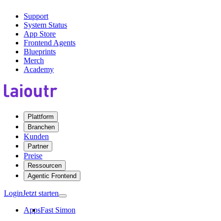
Support
System Status
App Store
Frontend Agents
Blueprints
Merch
Academy
Plattform
Branchen
Kunden
Partner
Preise
Ressourcen
Agentic Frontend
Login
Jetzt starten
Apps
Fast Simon