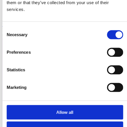
them or that they’ve collected from your use of their
services.
Laioutr
Emporix
Consent
Emporix ist eine composable, API-first Commerce-Plattform für
Necessary
skalierbare B2B- und B2C-Szenarien.
Selection
Preferences
Statistics
Marketing
Allow all