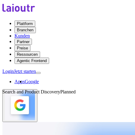
Plattform
Branchen
Kunden
Partner
Preise
Ressourcen
Agentic Frontend
Login
Jetzt starten
Apps
Google
Search and Product Discovery
Planned