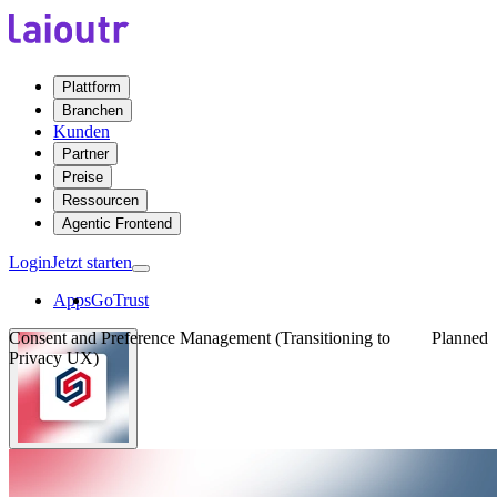
Plattform
Branchen
Kunden
Partner
Preise
Ressourcen
Agentic Frontend
Login
Jetzt starten
Apps
GoTrust
Consent and Preference Management (Transitioning to
Planned
Privacy UX)