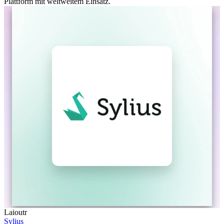
Plattform mit weltweitem Einsatz.
Laioutr
Sylius