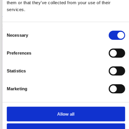
them or that they’ve collected from your use of their
Laioutr
services.
Emporix
Emporix ist eine composable, API-first Commerce-Plattform für
skalierbare B2B- und B2C-Szenarien.
Consent
Necessary
Selection
Preferences
Statistics
Marketing
Allow all