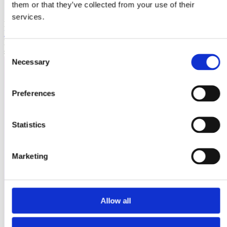
them or that they’ve collected from your use of their
services.
Laioutr
Emporix
Emporix ist eine composable, API-first Commerce-Plattform für
skalierbare B2B- und B2C-Szenarien.
Consent
Necessary
Selection
Preferences
Statistics
Marketing
Allow all