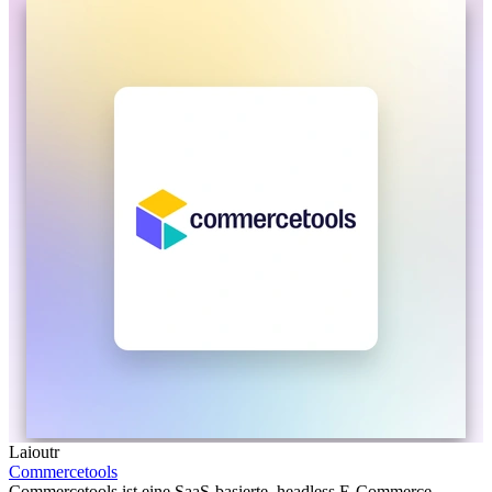
Laioutr
Commercetools
Commercetools ist eine SaaS-basierte, headless E-Commerce-