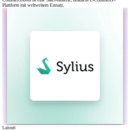
Plattform mit weltweitem Einsatz.
Laioutr