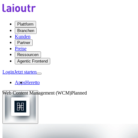
Plattform
Branchen
Kunden
Partner
Preise
Ressourcen
Agentic Frontend
Login
Jetzt starten
Apps
Heretto
Web Content Management (WCM)
Planned