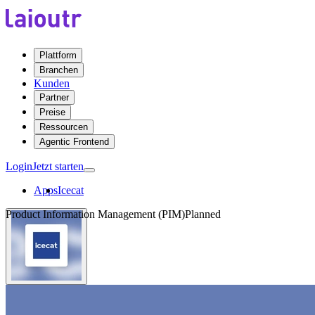
Plattform
Branchen
Kunden
Partner
Preise
Ressourcen
Agentic Frontend
Login
Jetzt starten
Apps
Icecat
Product Information Management (PIM)
Planned