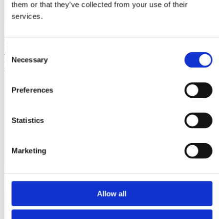
them or that they’ve collected from your use of their
services.
Laioutr
Consent
Emporix
Necessary
Emporix ist eine composable, API-first Commerce-Plattform für
Selection
skalierbare B2B- und B2C-Szenarien.
Preferences
Statistics
Marketing
Allow all